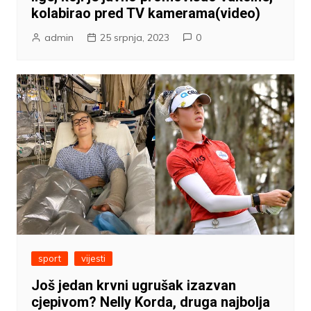
kolabirao pred TV kamerama(video)
admin
25 srpnja, 2023
0
sport
vijesti
Još jedan krvni ugrušak izazvan
cjepivom? Nelly Korda, druga najbolja