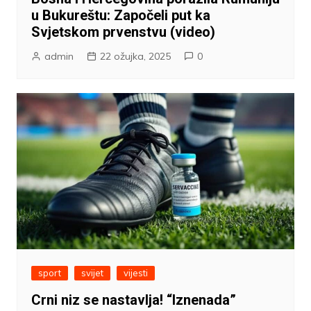
u Bukureštu: Započeli put ka
Svjetskom prvenstvu (video)
admin
22 ožujka, 2025
0
sport
svijet
vijesti
Crni niz se nastavlja! “Iznenada”