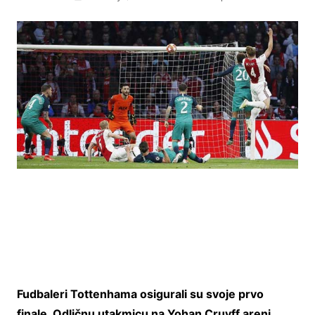
Fudbaleri Tottenhama osigurali su svoje prvo
finale. Odličnu utakmicu na Yohan Cruyff areni