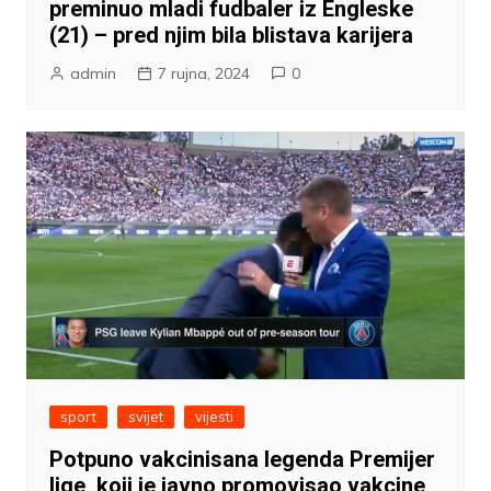
preminuo mladi fudbaler iz Engleske
(21) – pred njim bila blistava karijera
admin
7 rujna, 2024
0
sport
svijet
vijesti
Potpuno vakcinisana legenda Premijer
lige, koji je javno promovisao vakcine,