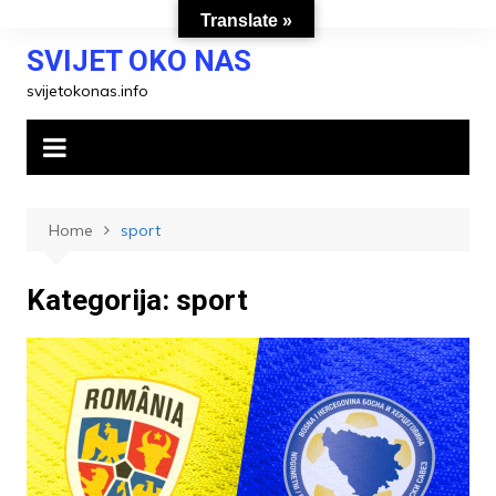
Skip
Translate »
to
SVIJET OKO NAS
content
svijetokonas.info
Home
sport
Kategorija:
sport