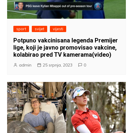
sport
svijet
vijesti
Potpuno vakcinisana legenda Premijer
lige, koji je javno promovisao vakcine,
kolabirao pred TV kamerama(video)
admin
25 srpnja, 2023
0