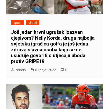
sport
vijesti
Još jedan krvni ugrušak izazvan
cjepivom? Nelly Korda, druga najbolja
svjetska igračica golfa je još jedna
zdrava slavna osoba koja se ne
usuđuje govoriti o utjecaju uboda
protiv GRIPE19
admin
8 lipnja, 2022
0