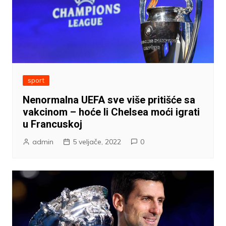
sport
Nenormalna UEFA sve više pritišće sa
vakcinom – hoće li Chelsea moći igrati
u Francuskoj
admin
5 veljače, 2022
0