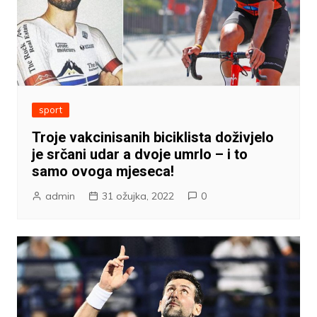
sport
Troje vakcinisanih biciklista doživjelo
je srčani udar a dvoje umrlo – i to
samo ovoga mjeseca!
admin
31 ožujka, 2022
0