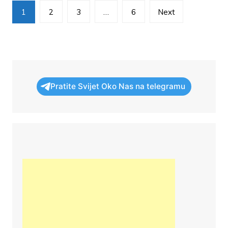
Brojevi
1
2
3
…
6
Next
stranica
objava
Pratite Svijet Oko Nas na telegramu