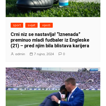
sport
svijet
vijesti
Crni niz se nastavlja! “Iznenada”
preminuo mladi fudbaler iz Engleske
(21) – pred njim bila blistava karijera
admin
7 rujna, 2024
0