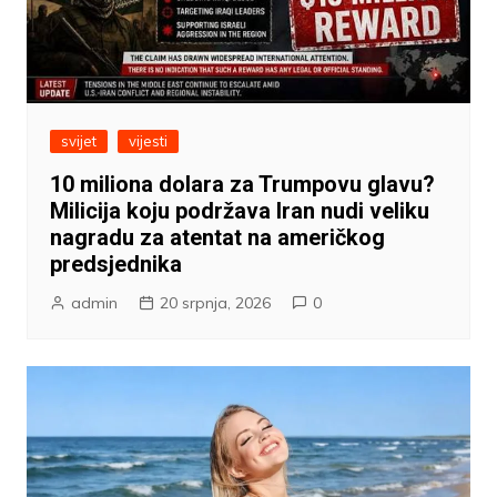
svijet
vijesti
10 miliona dolara za Trumpovu glavu?
Milicija koju podržava Iran nudi veliku
nagradu za atentat na američkog
predsjednika
admin
20 srpnja, 2026
0