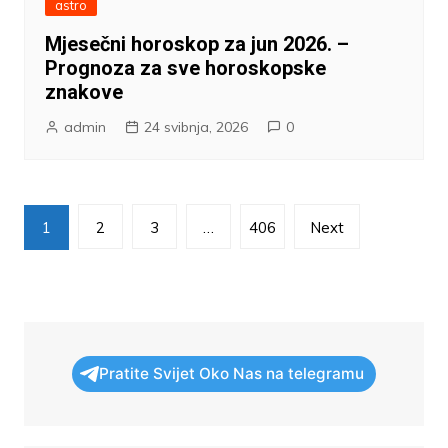
astro
Mjesečni horoskop za jun 2026. –
Prognoza za sve horoskopske
znakove
admin
24 svibnja, 2026
0
Brojevi
1
2
3
…
406
Next
stranica
objava
Pratite Svijet Oko Nas na telegramu