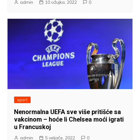
admin
10 ožujka, 2022
0
sport
Nenormalna UEFA sve više pritišće sa
vakcinom – hoće li Chelsea moći igrati
u Francuskoj
admin
5 veljače, 2022
0