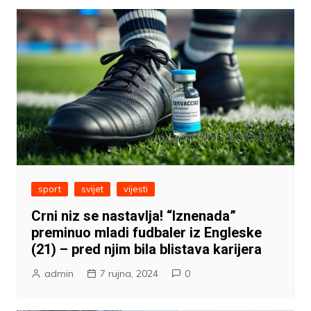
sport
svijet
vijesti
Crni niz se nastavlja! “Iznenada”
preminuo mladi fudbaler iz Engleske
(21) – pred njim bila blistava karijera
admin
7 rujna, 2024
0