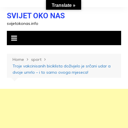
Skip
Translate »
to
SVIJET OKO NAS
content
svijetokonas.info
Home
sport
Troje vakcinisanih biciklista doživjelo je srčani udar a
dvoje umrlo – i to samo ovoga mjeseca!