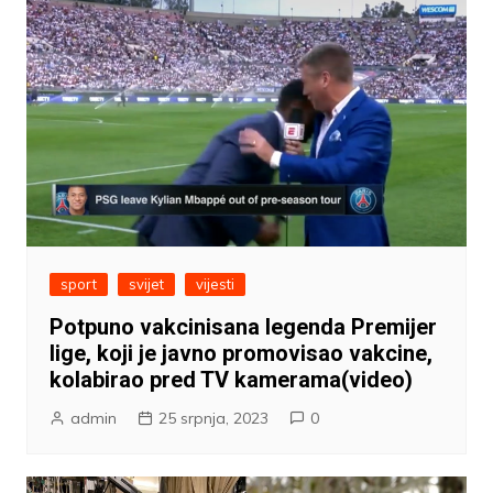
sport
svijet
vijesti
Potpuno vakcinisana legenda Premijer
lige, koji je javno promovisao vakcine,
kolabirao pred TV kamerama(video)
admin
25 srpnja, 2023
0