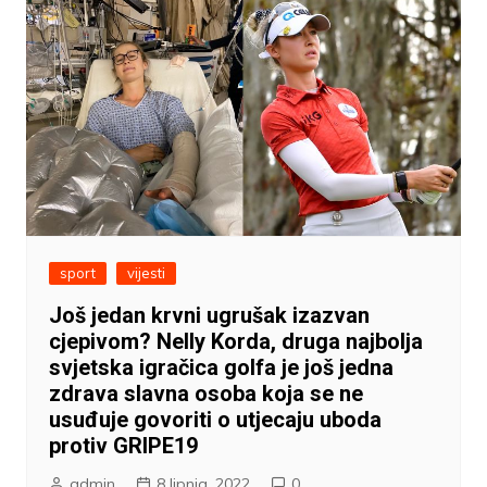
sport
vijesti
Još jedan krvni ugrušak izazvan
cjepivom? Nelly Korda, druga najbolja
svjetska igračica golfa je još jedna
zdrava slavna osoba koja se ne
usuđuje govoriti o utjecaju uboda
protiv GRIPE19
admin
8 lipnja, 2022
0