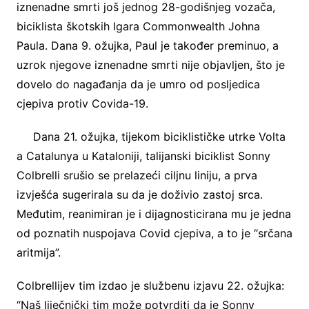
iznenadne smrti još jednog 28-godišnjeg vozača,
biciklista škotskih Igara Commonwealth Johna
Paula. Dana 9. ožujka, Paul je također preminuo, a
uzrok njegove iznenadne smrti nije objavljen, što je
dovelo do nagađanja da je umro od posljedica
cjepiva protiv Covida-19.
Dana 21. ožujka, tijekom biciklističke utrke Volta
a Catalunya u Kataloniji, talijanski biciklist Sonny
Colbrelli srušio se prelazeći ciljnu liniju, a prva
izvješća sugerirala su da je doživio zastoj srca.
Međutim, reanimiran je i dijagnosticirana mu je jedna
od poznatih nuspojava Covid cjepiva, a to je “srčana
aritmija”.
Colbrellijev tim izdao je službenu izjavu 22. ožujka:
“Naš liječnički tim može potvrditi da je Sonny