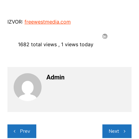
IZVOR:
freewestmedia.com
1682 total views
, 1 views today
Admin
Navigacija
Prev
Next
objava