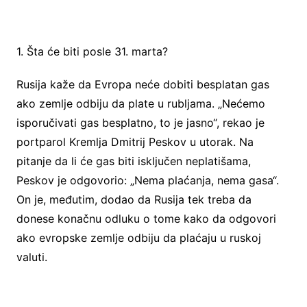
1. Šta će biti posle 31. marta?
Rusija kaže da Evropa neće dobiti besplatan gas
ako zemlje odbiju da plate u rubljama. „Nećemo
isporučivati gas besplatno, to je jasno“, rekao je
portparol Kremlja Dmitrij Peskov u utorak. Na
pitanje da li će gas biti isključen neplatišama,
Peskov je odgovorio: „Nema plaćanja, nema gasa“.
On je, međutim, dodao da Rusija tek treba da
donese konačnu odluku o tome kako da odgovori
ako evropske zemlje odbiju da plaćaju u ruskoj
valuti.