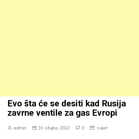
Evo šta će se desiti kad Rusija
zavrne ventile za gas Evropi
admin
31 ožujka, 2022
0
svijet