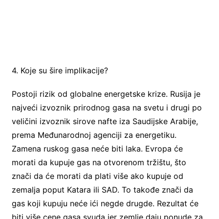
4. Koje su šire implikacije?
Postoji rizik od globalne energetske krize. Rusija je
najveći izvoznik prirodnog gasa na svetu i drugi po
veličini izvoznik sirove nafte iza Saudijske Arabije,
prema Međunarodnoj agenciji za energetiku.
Zamena ruskog gasa neće biti laka. Evropa će
morati da kupuje gas na otvorenom tržištu, što
znači da će morati da plati više ako kupuje od
zemalja poput Katara ili SAD. To takođe znači da
gas koji kupuju neće ići negde drugde. Rezultat će
biti više cene gasa svuda jer zemlje daju ponude za