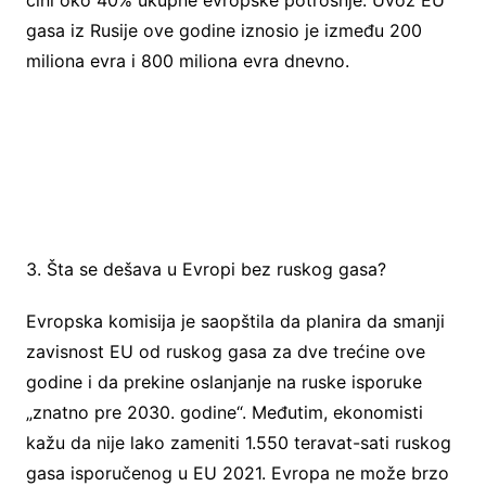
gasa iz Rusije ove godine iznosio je između 200
miliona evra i 800 miliona evra dnevno.
3. Šta se dešava u Evropi bez ruskog gasa?
Evropska komisija je saopštila da planira da smanji
zavisnost EU od ruskog gasa za dve trećine ove
godine i da prekine oslanjanje na ruske isporuke
„znatno pre 2030. godine“. Međutim, ekonomisti
kažu da nije lako zameniti 1.550 teravat-sati ruskog
gasa isporučenog u EU 2021. Evropa ne može brzo