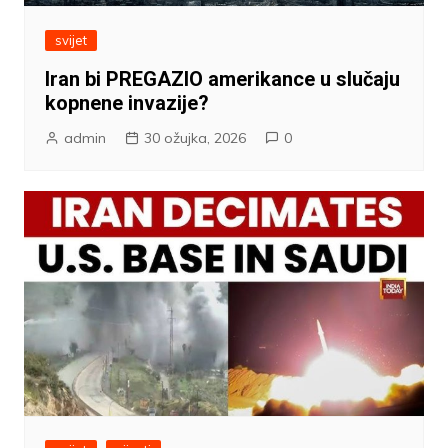
svijet
Iran bi PREGAZIO amerikance u slučaju
kopnene invazije?
admin
30 ožujka, 2026
0