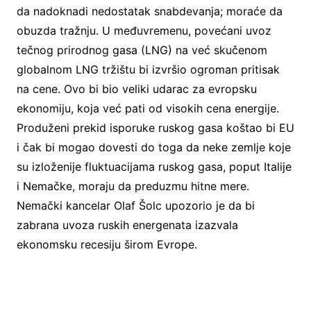
da nadoknadi nedostatak snabdevanja; moraće da
obuzda tražnju. U međuvremenu, povećani uvoz
tečnog prirodnog gasa (LNG) na već skučenom
globalnom LNG tržištu bi izvršio ogroman pritisak
na cene. Ovo bi bio veliki udarac za evropsku
ekonomiju, koja već pati od visokih cena energije.
Produženi prekid isporuke ruskog gasa koštao bi EU
i čak bi mogao dovesti do toga da neke zemlje koje
su izloženije fluktuacijama ruskog gasa, poput Italije
i Nemačke, moraju da preduzmu hitne mere.
Nemački kancelar Olaf Šolc upozorio je da bi
zabrana uvoza ruskih energenata izazvala
ekonomsku recesiju širom Evrope.