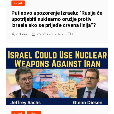
svijet
Putinovo upozorenje Izraelu: “Rusija će
upotrijebiti nuklearno oružje protiv
Izraela ako se prijeđe crvena linija”?
admin
25 ožujka, 2026
0
svijet
vijesti