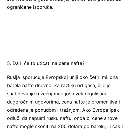
ograničene isporuke.
5. Da li će to uticati na cene nafte?
Rusija isporučuje Evropskoj uniji oko četiri miliona
barela nafte dnevno. Za razliku od gasa, čije je
snabdevanje u većoj meri još uvek regulisano
dugoročnim ugovorima, cena nafte je promenljiva i
određena je ponudom i tražnjom. Ako Evropa ipak
odluči da napusti rusku naftu, onda bi cene sirove
nafte mogle skočiti na 200 dolara po barelu, ili čak i