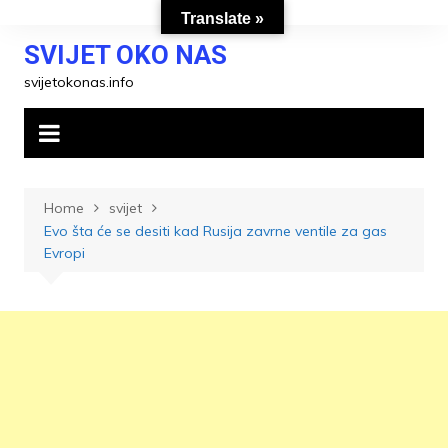
Skip
Translate »
to
SVIJET OKO NAS
content
svijetokonas.info
Home
svijet
Evo šta će se desiti kad Rusija zavrne ventile za gas
Evropi