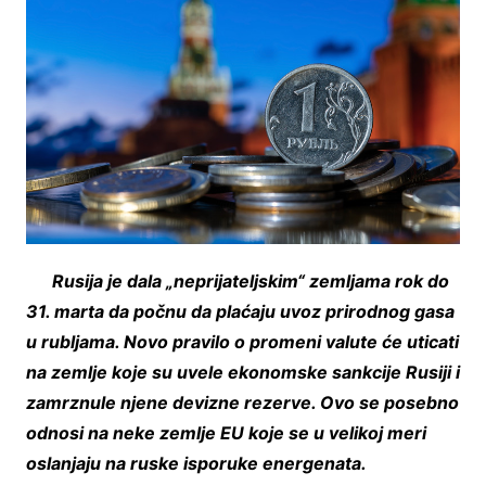
Rusija je dala „neprijateljskim“ zemljama rok do
31. marta da počnu da plaćaju uvoz prirodnog gasa
u rubljama. Novo pravilo o promeni valute će uticati
na zemlje koje su uvele ekonomske sankcije Rusiji i
zamrznule njene devizne rezerve. Ovo se posebno
odnosi na neke zemlje EU koje se u velikoj meri
oslanjaju na ruske isporuke energenata.