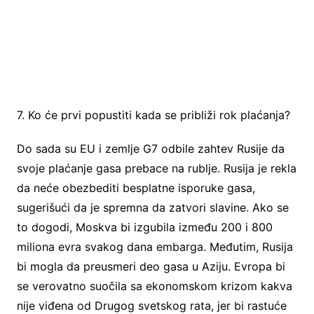
7. Ko će prvi popustiti kada se približi rok plaćanja?
Do sada su EU i zemlje G7 odbile zahtev Rusije da
svoje plaćanje gasa prebace na rublje. Rusija je rekla
da neće obezbediti besplatne isporuke gasa,
sugerišući da je spremna da zatvori slavine. Ako se
to dogodi, Moskva bi izgubila između 200 i 800
miliona evra svakog dana embarga. Međutim, Rusija
bi mogla da preusmeri deo gasa u Aziju. Evropa bi
se verovatno suočila sa ekonomskom krizom kakva
nije viđena od Drugog svetskog rata, jer bi rastuće