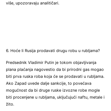
više, upozoravaju analitičari.
6. Hoće li Rusija prodavati drugu robu u rubljama?
Predsednik Vladimir Putin je tokom objavljivanja
plana plaćanja nagovestio da bi prirodni gas mogao
biti prva ruska roba koja će se prodavati u rubljama.
Ako Zapad uvede dalje sankcije, to povećava
mogućnost da bi druge ruske izvozne robe mogle
biti procenjene u rubljama, uključujući naftu, metale i
žito.