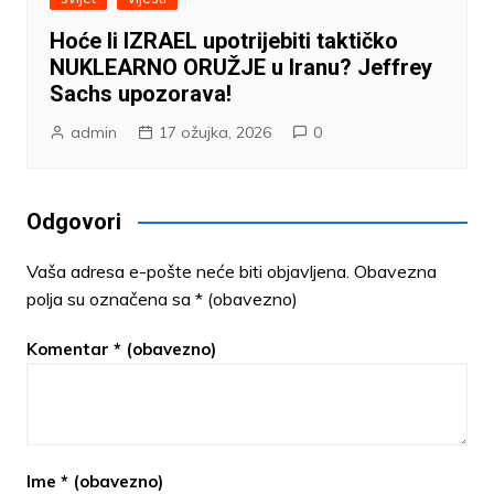
Hoće li IZRAEL upotrijebiti taktičko
NUKLEARNO ORUŽJE u Iranu? Jeffrey
Sachs upozorava!
admin
17 ožujka, 2026
0
Odgovori
Vaša adresa e-pošte neće biti objavljena.
Obavezna
polja su označena sa
* (obavezno)
Komentar
* (obavezno)
Ime
* (obavezno)