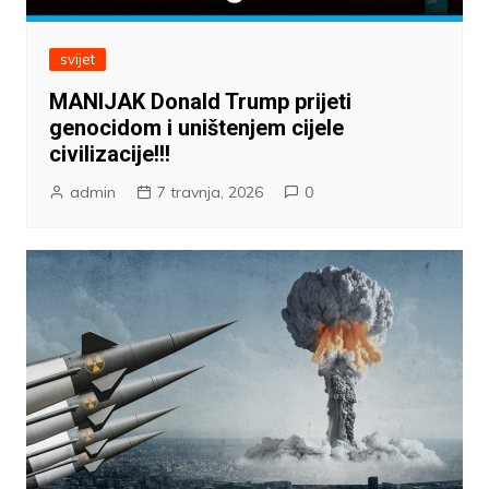
svijet
MANIJAK Donald Trump prijeti
genocidom i uništenjem cijele
civilizacije!!!
admin
7 travnja, 2026
0