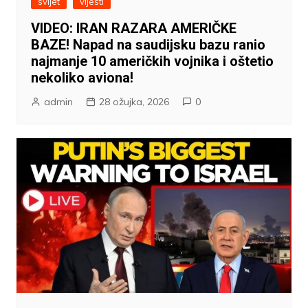
svijet
vijesti
VIDEO: IRAN RAZARA AMERIČKE
BAZE! Napad na saudijsku bazu ranio
najmanje 10 američkih vojnika i oštetio
nekoliko aviona!
admin
28 ožujka, 2026
0