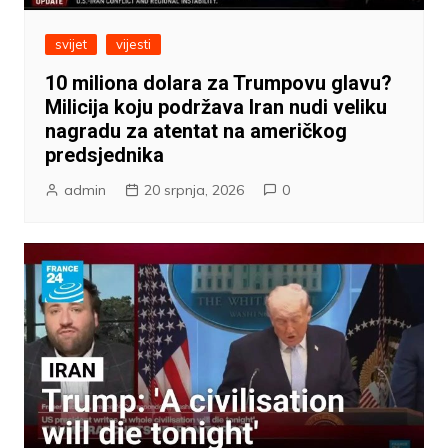
svijet
vijesti
10 miliona dolara za Trumpovu glavu?
Milicija koju podržava Iran nudi veliku
nagradu za atentat na američkog
predsjednika
admin
20 srpnja, 2026
0