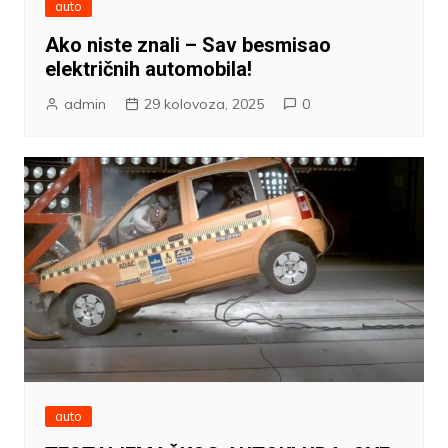
auto
Ako niste znali – Sav besmisao
električnih automobila!
admin
29 kolovoza, 2025
0
auto