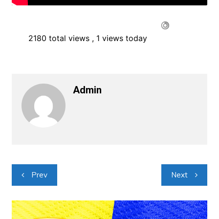
2180 total views
, 1 views today
Admin
Navigacija
Prev
Next
objava