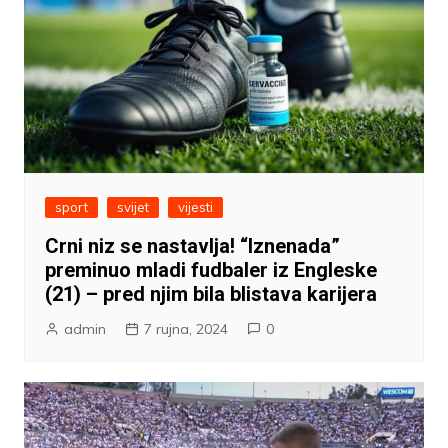
sport
svijet
vijesti
Crni niz se nastavlja! “Iznenada”
preminuo mladi fudbaler iz Engleske
(21) – pred njim bila blistava karijera
admin
7 rujna, 2024
0