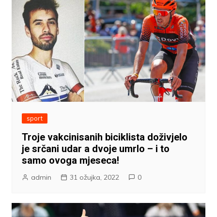
sport
Troje vakcinisanih biciklista doživjelo
je srčani udar a dvoje umrlo – i to
samo ovoga mjeseca!
admin
31 ožujka, 2022
0