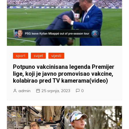
sport
svijet
vijesti
Potpuno vakcinisana legenda Premijer
lige, koji je javno promovisao vakcine,
kolabirao pred TV kamerama(video)
admin
25 srpnja, 2023
0