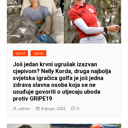
sport
vijesti
Još jedan krvni ugrušak izazvan
cjepivom? Nelly Korda, druga najbolja
svjetska igračica golfa je još jedna
zdrava slavna osoba koja se ne
usuđuje govoriti o utjecaju uboda
protiv GRIPE19
admin
8 lipnja, 2022
0