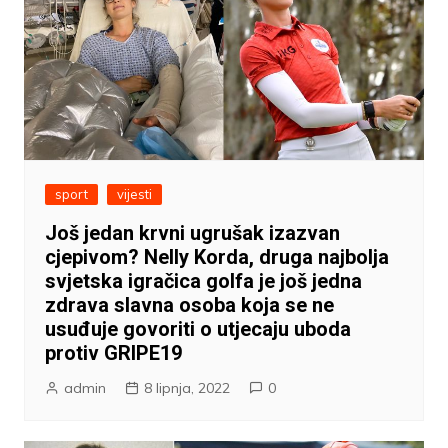
sport
vijesti
Još jedan krvni ugrušak izazvan
cjepivom? Nelly Korda, druga najbolja
svjetska igračica golfa je još jedna
zdrava slavna osoba koja se ne
usuđuje govoriti o utjecaju uboda
protiv GRIPE19
admin
8 lipnja, 2022
0