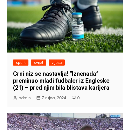
sport
svijet
vijesti
Crni niz se nastavlja! “Iznenada”
preminuo mladi fudbaler iz Engleske
(21) – pred njim bila blistava karijera
admin
7 rujna, 2024
0