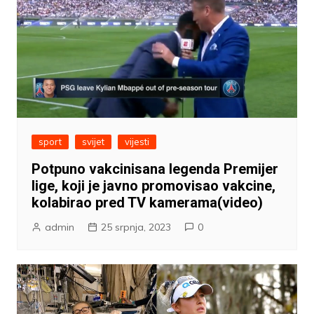
sport
svijet
vijesti
Potpuno vakcinisana legenda Premijer
lige, koji je javno promovisao vakcine,
kolabirao pred TV kamerama(video)
admin
25 srpnja, 2023
0