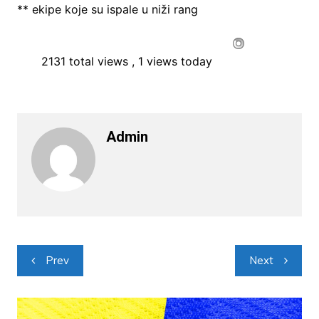
** ekipe koje su ispale u niži rang
2131 total views
, 1 views today
Admin
Navigacija
Prev
Next
objava