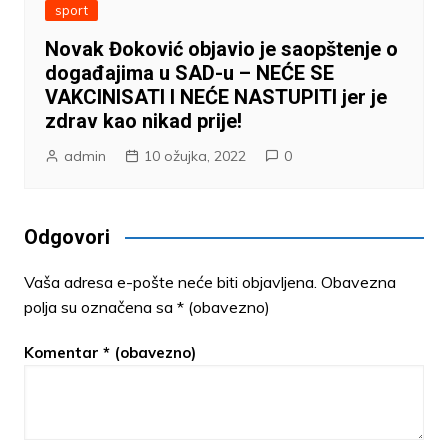
sport
Novak Đoković objavio je saopštenje o
događajima u SAD-u – NEĆE SE
VAKCINISATI I NEĆE NASTUPITI jer je
zdrav kao nikad prije!
admin
10 ožujka, 2022
0
Odgovori
Vaša adresa e-pošte neće biti objavljena.
Obavezna
polja su označena sa
* (obavezno)
Komentar
* (obavezno)