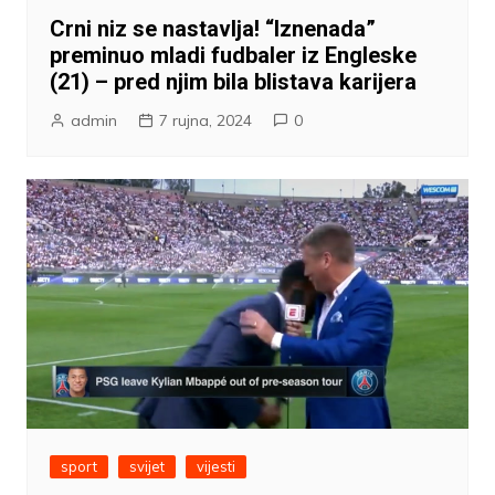
Crni niz se nastavlja! “Iznenada”
preminuo mladi fudbaler iz Engleske
(21) – pred njim bila blistava karijera
admin
7 rujna, 2024
0
sport
svijet
vijesti