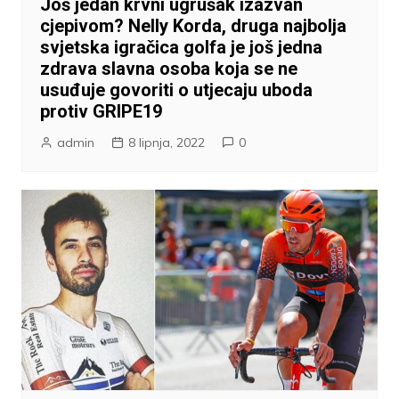
Još jedan krvni ugrušak izazvan
cjepivom? Nelly Korda, druga najbolja
svjetska igračica golfa je još jedna
zdrava slavna osoba koja se ne
usuđuje govoriti o utjecaju uboda
protiv GRIPE19
admin
8 lipnja, 2022
0