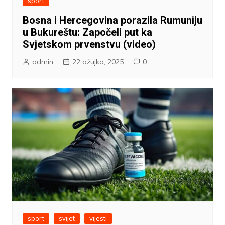
sport
Bosna i Hercegovina porazila Rumuniju
u Bukureštu: Započeli put ka
Svjetskom prvenstvu (video)
admin
22 ožujka, 2025
0
sport
svijet
vijesti