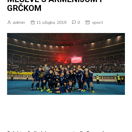
GRČKOM
admin
11 ožujka, 2019
0
sport