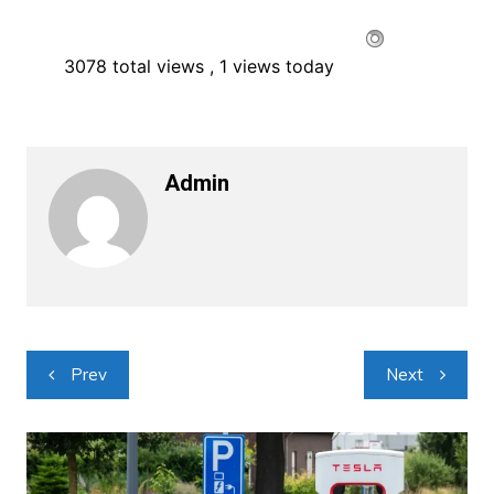
3078 total views
, 1 views today
Admin
Navigacija
Prev
Next
objava