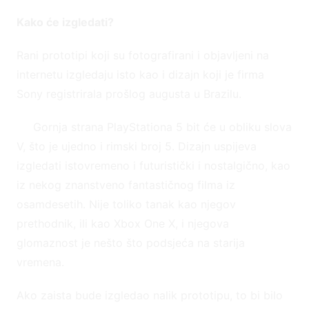
Kako će izgledati?
Rani prototipi koji su fotografirani i objavljeni na
internetu izgledaju isto kao i dizajn koji je firma
Sony registrirala prošlog augusta u Brazilu.
Gornja strana PlayStationa 5 bit će u obliku slova
V, što je ujedno i rimski broj 5. Dizajn uspijeva
izgledati istovremeno i futuristički i nostalgično, kao
iz nekog znanstveno fantastičnog filma iz
osamdesetih. Nije toliko tanak kao njegov
prethodnik, ili kao Xbox One X, i njegova
glomaznost je nešto što podsjeća na starija
vremena.
Ako zaista bude izgledao nalik prototipu, to bi bilo