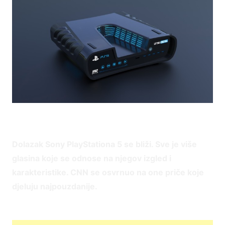
Dolazak Sony PlayStationa 5 se bliži. Sve je više
glasina koje se odnose na njegov izgled i
karakteristike. CNN se osvrnuo na one priče koje
djeluju najpouzdanije.