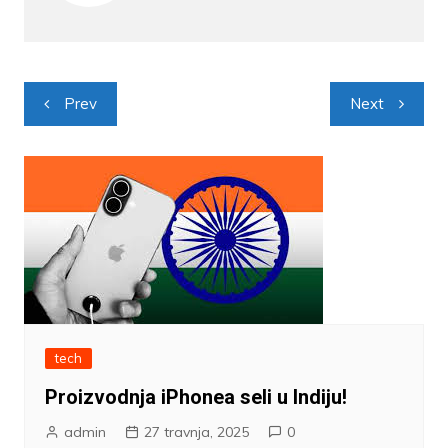
Navigacija
Prev
Next
objava
tech
Proizvodnja iPhonea seli u Indiju!
admin
27 travnja, 2025
0