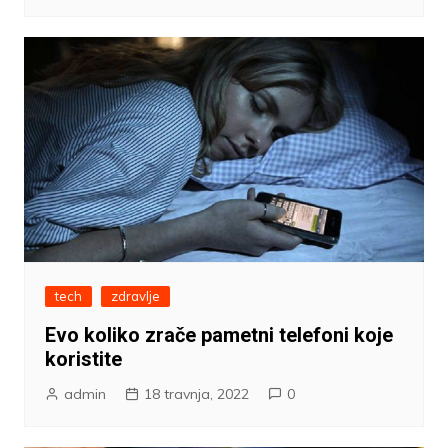
tech
zdravlje
Evo koliko zrače pametni telefoni koje
koristite
admin
18 travnja, 2022
0