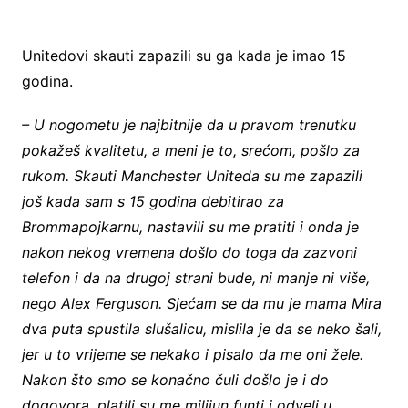
Unitedovi skauti zapazili su ga kada je imao 15
godina.
– U nogometu je najbitnije da u pravom trenutku
pokažeš kvalitetu, a meni je to, srećom, pošlo za
rukom. Skauti Manchester Uniteda su me zapazili
još kada sam s 15 godina debitirao za
Brommapojkarnu, nastavili su me pratiti i onda je
nakon nekog vremena došlo do toga da zazvoni
telefon i da na drugoj strani bude, ni manje ni više,
nego Alex Ferguson. Sjećam se da mu je mama Mira
dva puta spustila slušalicu, mislila je da se neko šali,
jer u to vrijeme se nekako i pisalo da me oni žele.
Nakon što smo se konačno čuli došlo je i do
dogovora, platili su me milijun funti i odveli u