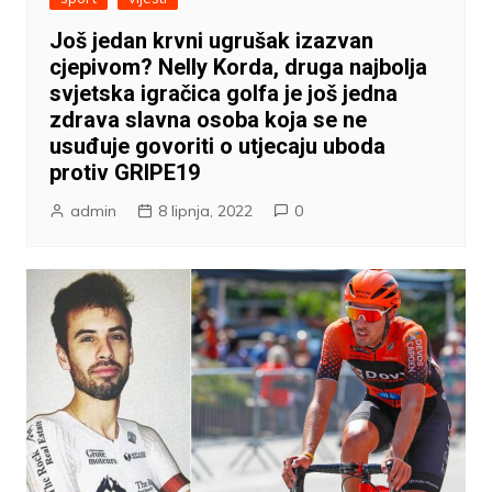
Još jedan krvni ugrušak izazvan
cjepivom? Nelly Korda, druga najbolja
svjetska igračica golfa je još jedna
zdrava slavna osoba koja se ne
usuđuje govoriti o utjecaju uboda
protiv GRIPE19
admin
8 lipnja, 2022
0