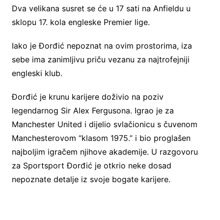
Dva velikana susret se će u 17 sati na Anfieldu u
sklopu 17. kola engleske Premier lige.
Iako je Đorđić nepoznat na ovim prostorima, iza
sebe ima zanimljivu priču vezanu za najtrofejniji
engleski klub.
Đorđić je krunu karijere doživio na poziv
legendarnog Sir Alex Fergusona. Igrao je za
Manchester United i dijelio svlačionicu s čuvenom
Manchesterovom “klasom 1975.” i bio proglašen
najboljim igračem njihove akademije. U razgovoru
za Sportsport Đorđić je otkrio neke dosad
nepoznate detalje iz svoje bogate karijere.