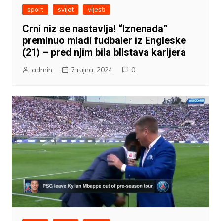
sport
svijet
vijesti
Crni niz se nastavlja! “Iznenada”
preminuo mladi fudbaler iz Engleske
(21) – pred njim bila blistava karijera
admin
7 rujna, 2024
0