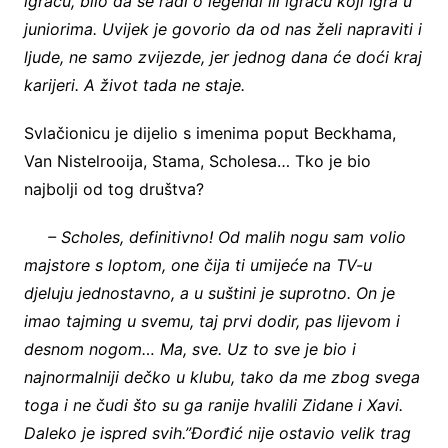
igraču, bilo da se radi o legendi ili igraču koji igra u
juniorima. Uvijek je govorio da od nas želi napraviti i
ljude, ne samo zvijezde, jer jednog dana će doći kraj
karijeri. A život tada ne staje.
Svlačionicu je dijelio s imenima poput Beckhama,
Van Nistelrooija, Stama, Scholesa… Tko je bio
najbolji od tog društva?
– Scholes, definitivno! Od malih nogu sam volio
majstore s loptom, one čija ti umijeće na TV-u
djeluju jednostavno, a u suštini je suprotno. On je
imao tajming u svemu, taj prvi dodir, pas lijevom i
desnom nogom… Ma, sve. Uz to sve je bio i
najnormalniji dečko u klubu, tako da me zbog svega
toga i ne čudi što su ga ranije hvalili Zidane i Xavi.
Daleko je ispred svih.”Đorđić nije ostavio velik trag