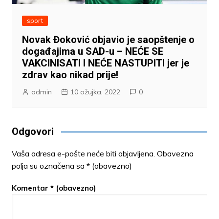
sport
Novak Đoković objavio je saopštenje o
događajima u SAD-u – NEĆE SE
VAKCINISATI I NEĆE NASTUPITI jer je
zdrav kao nikad prije!
admin
10 ožujka, 2022
0
Odgovori
Vaša adresa e-pošte neće biti objavljena.
Obavezna
polja su označena sa
* (obavezno)
Komentar
* (obavezno)