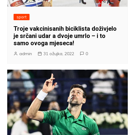
sport
Troje vakcinisanih biciklista doživjelo
je srčani udar a dvoje umrlo – i to
samo ovoga mjeseca!
admin
31 ožujka, 2022
0