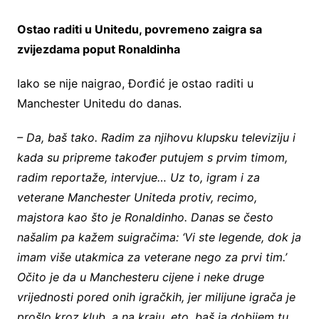
Ostao raditi u Unitedu, povremeno zaigra sa
zvijezdama poput Ronaldinha
Iako se nije naigrao, Đorđić je ostao raditi u
Manchester Unitedu do danas.
– Da, baš tako. Radim za njihovu klupsku televiziju i
kada su pripreme također putujem s prvim timom,
radim reportaže, intervjue… Uz to, igram i za
veterane Manchester Uniteda protiv, recimo,
majstora kao što je Ronaldinho. Danas se često
našalim pa kažem suigračima: ‘Vi ste legende, dok ja
imam više utakmica za veterane nego za prvi tim.’
Očito je da u Manchesteru cijene i neke druge
vrijednosti pored onih igračkih, jer milijune igrača je
prošlo kroz klub, a na kraju, eto, baš ja dobijem tu