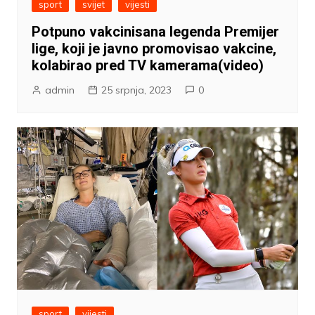
sport
svijet
vijesti
Potpuno vakcinisana legenda Premijer
lige, koji je javno promovisao vakcine,
kolabirao pred TV kamerama(video)
admin
25 srpnja, 2023
0
sport
vijesti