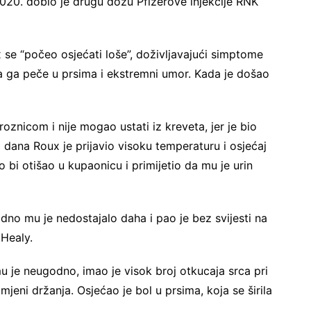
2020. dobio je drugu dozu Pfizerove injekcije RNK
se “počeo osjećati loše”, doživljavajući simptome
da ga peče u prsima i ekstremni umor. Kada je došao
znicom i nije mogao ustati iz kreveta, jer je bio
 dana Roux je prijavio visoku temperaturu i osjećaj
ko bi otišao u kupaonicu i primijetio da mu je urin
adno mu je nedostajalo daha i pao je bez svijesti na
 Healy.
u je neugodno, imao je visok broj otkucaja srca pri
jeni držanja. Osjećao je bol u prsima, koja se širila