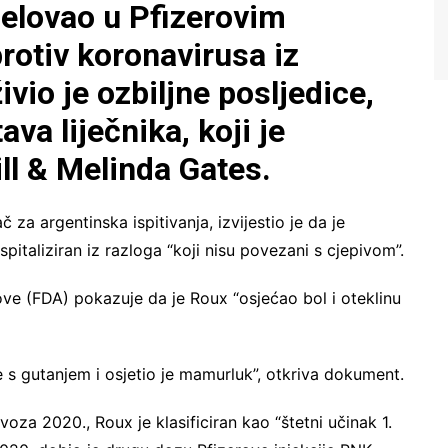
jelovao u Pfizerovim
protiv koronavirusa iz
io je ozbiljne posljedice,
ava liječnika, koji je
ll & Melinda Gates.
 za argentinska ispitivanja, izvijestio je da je
pitaliziran iz razloga “koji nisu povezani s cjepivom”.
kove (FDA) pokazuje da je Roux “osjećao bol i oteklinu
 s gutanjem i osjetio je mamurluk”, otkriva dokument.
voza 2020., Roux je klasificiran kao “štetni učinak 1.