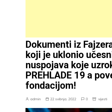
Dokumenti iz Fajzera
koji je uklonio učesn
nuspojava koje uzrok
PREHLADE 19 a pove
fondacijom!
admin
22 svibnja, 2022
0
vijesti