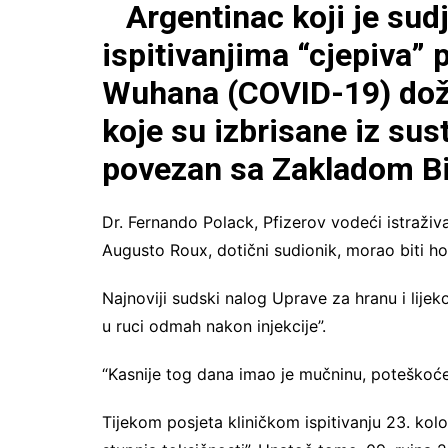
Argentinac koji je sud
ispitivanjima “cjepiva” 
Wuhana (COVID-19) doživ
koje su izbrisane iz sust
povezan sa Zakladom Bi
Dr. Fernando Polack, Pfizerov vodeći istraživač
Augusto Roux, dotični sudionik, morao biti hos
Najnoviji sudski nalog Uprave za hranu i lije
u ruci odmah nakon injekcije”.
“Kasnije tog dana imao je mučninu, poteškoće
Tijekom posjeta kliničkom ispitivanju 23. kolo