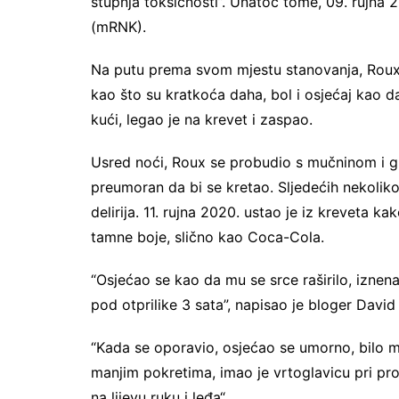
stupnja toksičnosti”. Unatoč tome, 09. rujna 
(mRNK).
Na putu prema svom mjestu stanovanja, Roux 
kao što su kratkoća daha, bol i osjećaj kao 
kući, legao je na krevet i zaspao.
Usred noći, Roux se probudio s mučninom i gro
preumoran da bi se kretao. Sljedećih nekoliko
delirija. 11. rujna 2020. ustao je iz kreveta ka
tamne boje, slično kao Coca-Cola.
“Osjećao se kao da mu se srce raširilo, iznen
pod otprilike 3 sata”, napisao je bloger David
“Kada se oporavio, osjećao se umorno, bilo m
manjim pokretima, imao je vrtoglavicu pri prom
na lijevu ruku i leđa“.