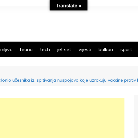
Translate »
mljivo
hrana
tech
jet set
vijesti
balkan
sport
 uklonio učesnika iz ispitivanja nuspojava koje uzrokuju vakcine pr