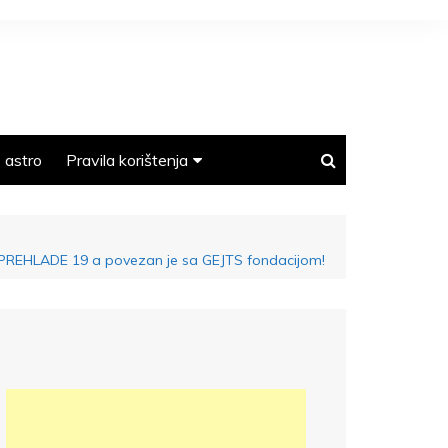
astro
Pravila korištenja
Polica privatnosti
otiv PREHLADE 19 a povezan je sa GEJTS fondacijom!