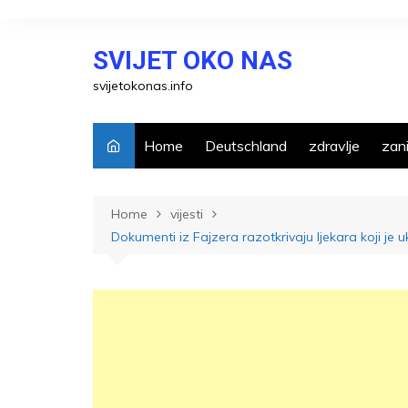
Skip
to
SVIJET OKO NAS
content
svijetokonas.info
Home
Deutschland
zdravlje
zani
Home
vijesti
Dokumenti iz Fajzera razotkrivaju ljekara koji je