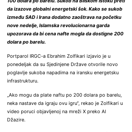
100 dolara po barelu. Sukob na Bliskom istoku preti
da izazove globalni energetski šok. Kako se sukob
između SAD i Irana dodatno zaoštrava na početku
nove nedelje, Islamska revolucionarna garda
upozorava da bi cena nafte mogla da dostigne 200
dolara po barelu.
Portparol IRGC-a Ebrahim Zolfikari izjavio je u
ponedeljak da su Sjedinjene Države otvorile novo
poglavlje sukoba napadima na iransku energetsku
infrastrukturu.
„Ako mogu da plate naftu po 200 dolara po barelu,
neka nastave da igraju ovu igru“, rekao je Zolfikari u
video poruci objavljenoj na mreži X preko Al
Džazire.