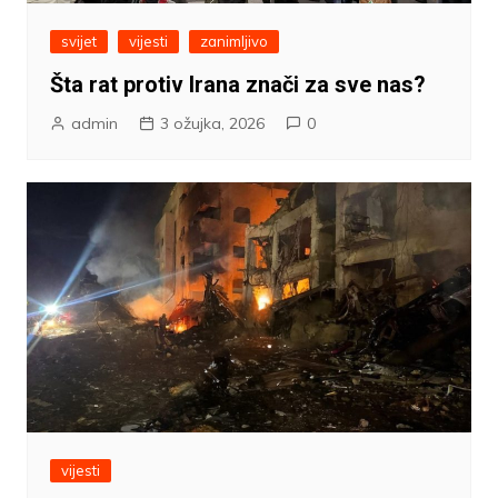
svijet
vijesti
zanimljivo
Šta rat protiv Irana znači za sve nas?
admin
3 ožujka, 2026
0
vijesti