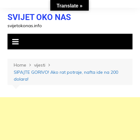
Skip
Translate »
to
SVIJET OKO NAS
content
svijetokonas.info
Home
vijesti
SIPAJTE GORIVO! Ako rat potraje, nafta ide na 200
dolara!