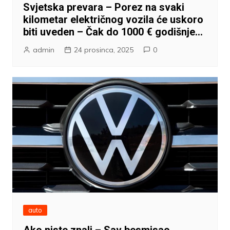
Svjetska prevara – Porez na svaki
kilometar električnog vozila će uskoro
biti uveden – Čak do 1000 € godišnje…
admin
24 prosinca, 2025
0
auto
Ako niste znali – Sav besmisao