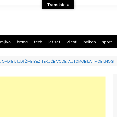
Translate »
mljivo
hrana
tech
jet set
vijesti
balkan
sport
raj: OVDJE LJUDI ŽIVE BEZ TEKUĆE VODE, AUTOMOBILA I MOBILNOG!