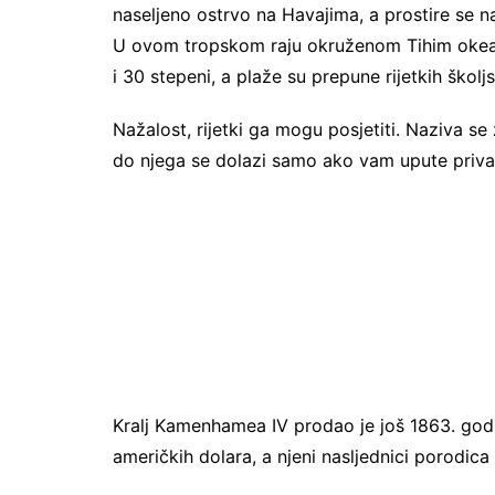
naseljeno ostrvo na Havajima, a prostire se n
U ovom tropskom raju okruženom Tihim okea
i 30 stepeni, a plaže su prepune rijetkih školjs
Nažalost, rijetki ga mogu posjetiti. Naziva se
do njega se dolazi samo ako vam upute priva
Kralj Kamenhamea IV prodao je još 1863. godin
američkih dolara, a njeni nasljednici porodica