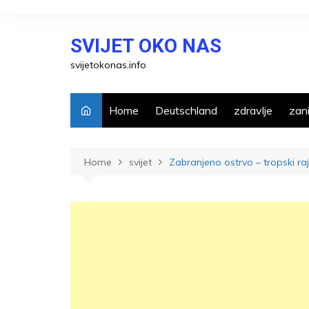
Skip
to
SVIJET OKO NAS
content
svijetokonas.info
Home
Deutschland
zdravlje
zani
Home
svijet
Zabranjeno ostrvo – tropski 