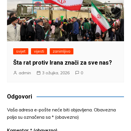
svijet
vijesti
zanimljivo
Šta rat protiv Irana znači za sve nas?
admin
3 ožujka, 2026
0
Odgovori
Vaša adresa e-pošte neće biti objavljena.
Obavezna
polja su označena sa
* (obavezno)
Komentar
* (obavezno)