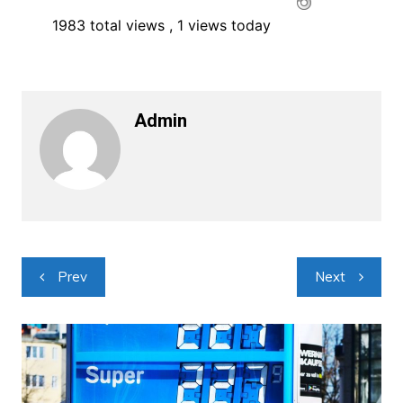
1983 total views
, 1 views today
Admin
Navigacija
Prev
Next
objava