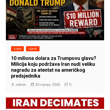
svijet
vijesti
10 miliona dolara za Trumpovu glavu?
Milicija koju podržava Iran nudi veliku
nagradu za atentat na američkog
predsjednika
admin
20 srpnja, 2026
0