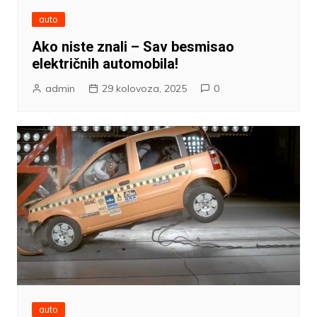
auto
Ako niste znali – Sav besmisao
električnih automobila!
admin
29 kolovoza, 2025
0
auto