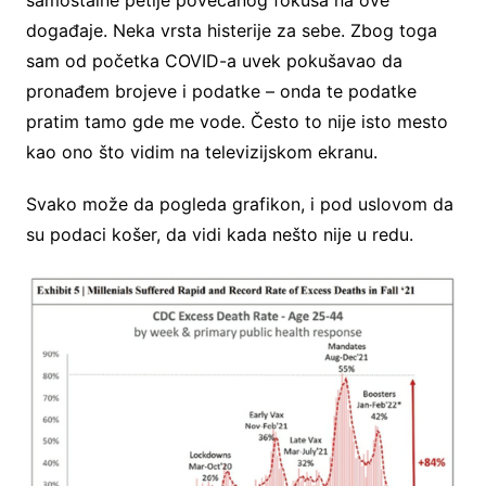
događaje. Neka vrsta histerije za sebe. Zbog toga
sam od početka COVID-a uvek pokušavao da
pronađem brojeve i podatke – onda te podatke
pratim tamo gde me vode. Često to nije isto mesto
kao ono što vidim na televizijskom ekranu.
Svako može da pogleda grafikon, i pod uslovom da
su podaci košer, da vidi kada nešto nije u redu.