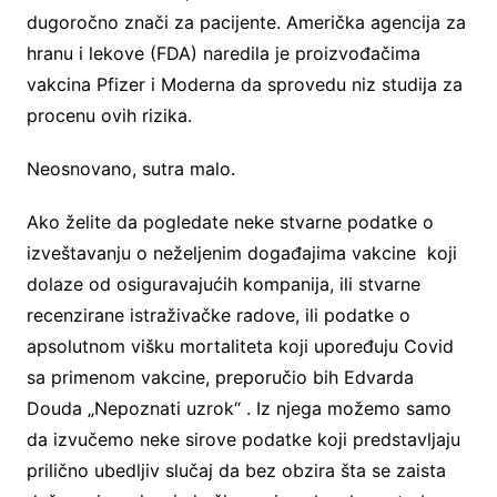
dugoročno znači za pacijente. Američka agencija za
hranu i lekove (FDA) naredila je proizvođačima
vakcina Pfizer i Moderna da sprovedu niz studija za
procenu ovih rizika.
Neosnovano, sutra malo.
Ako želite da pogledate neke stvarne podatke o
izveštavanju o neželjenim događajima vakcine koji
dolaze od osiguravajućih kompanija, ili stvarne
recenzirane istraživačke radove, ili podatke o
apsolutnom višku mortaliteta koji upoređuju Covid
sa primenom vakcine, preporučio bih Edvarda
Douda „Nepoznati uzrok“ . Iz njega možemo samo
da izvučemo neke sirove podatke koji predstavljaju
prilično ubedljiv slučaj da bez obzira šta se zaista