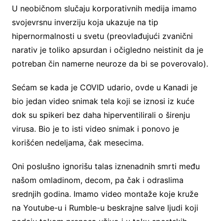
U neobičnom slučaju korporativnih medija imamo
svojevrsnu inverziju koja ukazuje na tip
hipernormalnosti u svetu (preovlađujući zvanični
narativ je toliko apsurdan i očigledno neistinit da je
potreban čin namerne neuroze da bi se poverovalo).
Sećam se kada je COVID udario, ovde u Kanadi je
bio jedan video snimak tela koji se iznosi iz kuće
dok su spikeri bez daha hiperventilirali o širenju
virusa. Bio je to isti video snimak i ponovo je
korišćen nedeljama, čak mesecima.
Oni poslušno ignorišu talas iznenadnih smrti među
našom omladinom, decom, pa čak i odraslima
srednjih godina. Imamo video montaže koje kruže
na Youtube-u i Rumble-u beskrajne salve ljudi koji