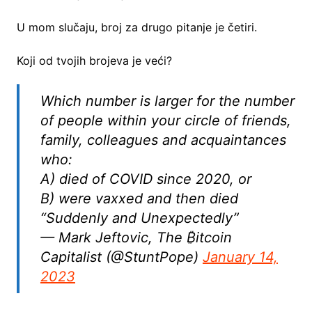
U mom slučaju, broj za drugo pitanje je četiri.
Koji od tvojih brojeva je veći?
Which number is larger for the number
of people within your circle of friends,
family, colleagues and acquaintances
who:
A) died of COVID since 2020, or
B) were vaxxed and then died
“Suddenly and Unexpectedly”
— Mark Jeftovic, The ₿itcoin
Capitalist (@StuntPope)
January 14,
2023