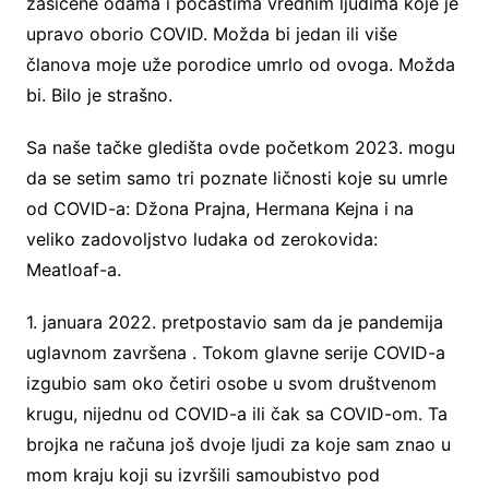
zasićene odama i počastima vrednim ljudima koje je
upravo oborio COVID. Možda bi jedan ili više
članova moje uže porodice umrlo od ovoga. Možda
bi. Bilo je strašno.
Sa naše tačke gledišta ovde početkom 2023. mogu
da se setim samo tri poznate ličnosti koje su umrle
od COVID-a: Džona Prajna, Hermana Kejna i na
veliko zadovoljstvo ludaka od zerokovida:
Meatloaf-a.
1. januara 2022. pretpostavio sam da je pandemija
uglavnom završena . Tokom glavne serije COVID-a
izgubio sam oko četiri osobe u svom društvenom
krugu, nijednu od COVID-a ili čak sa COVID-om. Ta
brojka ne računa još dvoje ljudi za koje sam znao u
mom kraju koji su izvršili samoubistvo pod