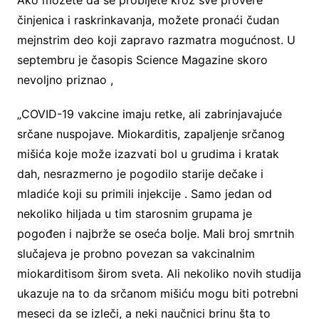
činjenica i raskrinkavanja, možete pronaći čudan
mejnstrim deo koji zapravo razmatra mogućnost. U
septembru je časopis Science Magazine skoro
nevoljno priznao ,
„COVID-19 vakcine imaju retke, ali zabrinjavajuće
srčane nuspojave. Miokarditis, zapaljenje srčanog
mišića koje može izazvati bol u grudima i kratak
dah, nesrazmerno je pogodilo starije dečake i
mladiće koji su primili injekcije . Samo jedan od
nekoliko hiljada u tim starosnim grupama je
pogođen i najbrže se oseća bolje. Mali broj smrtnih
slučajeva je probno povezan sa vakcinalnim
miokarditisom širom sveta. Ali nekoliko novih studija
ukazuje na to da srčanom mišiću mogu biti potrebni
meseci da se izleči, a neki naučnici brinu šta to