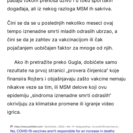
padaju tokom prenosa uživo i u toku sportskih
događaja, ali iz nekog razloga MSM ih sakriva.
Čini se da se u poslednjih nekoliko meseci ovaj
tempo iznenadne smrti mladih odraslih ubrzao, a
čini se da je zahtev za vakcinacijom ili čak
pojačanjem uobičajen faktor za mnoge od njih.
Ako ih pretražite preko Gugla, dobićete samo
rezultate na prvoj stranici „provera činjenica“ koje
finansira Rojters i objašnjavaju zašto vakcine nemaju
nikakve veze sa tim, ili MSM delove koji ovu
epidemiju „sindroma iznenadne smrti odraslih“
okrivljuju za klimatske promene ili igranje video
igrica.