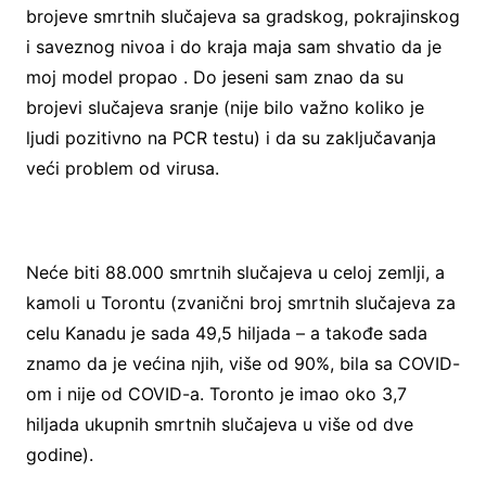
brojeve smrtnih slučajeva sa gradskog, pokrajinskog
i saveznog nivoa i do kraja maja sam shvatio da je
moj model propao . Do jeseni sam znao da su
brojevi slučajeva sranje (nije bilo važno koliko je
ljudi pozitivno na PCR testu) i da su zaključavanja
veći problem od virusa.
Neće biti 88.000 smrtnih slučajeva u celoj zemlji, a
kamoli u Torontu (zvanični broj smrtnih slučajeva za
celu Kanadu je sada 49,5 hiljada – a takođe sada
znamo da je većina njih, više od 90%, bila sa COVID-
om i nije od COVID-a. Toronto je imao oko 3,7
hiljada ukupnih smrtnih slučajeva u više od dve
godine).