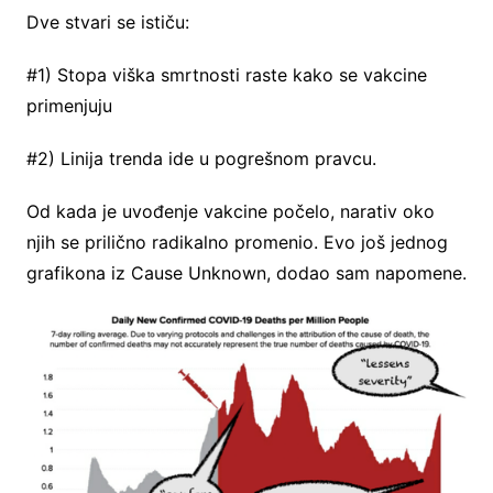
Dve stvari se ističu:
#1) Stopa viška smrtnosti raste kako se vakcine
primenjuju
#2) Linija trenda ide u pogrešnom pravcu.
Od kada je uvođenje vakcine počelo, narativ oko
njih se prilično radikalno promenio. Evo još jednog
grafikona iz Cause Unknown, dodao sam napomene.