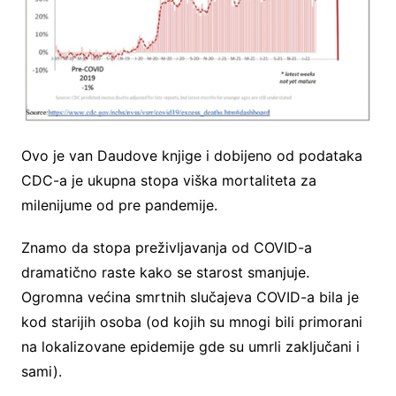
Ovo je van Daudove knjige i dobijeno od podataka
CDC-a je ukupna stopa viška mortaliteta za
milenijume od pre pandemije.
Znamo da stopa preživljavanja od COVID-a
dramatično raste kako se starost smanjuje.
Ogromna većina smrtnih slučajeva COVID-a bila je
kod starijih osoba (od kojih su mnogi bili primorani
na lokalizovane epidemije gde su umrli zaključani i
sami).