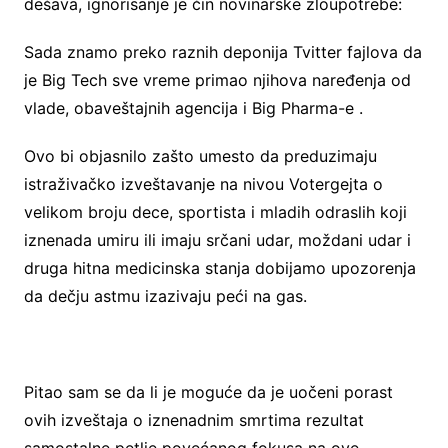
dešava, ignorisanje je čin novinarske zloupotrebe:
Sada znamo preko raznih deponija Tvitter fajlova da
je Big Tech sve vreme primao njihova naređenja od
vlade, obaveštajnih agencija i Big Pharma-e .
Ovo bi objasnilo zašto umesto da preduzimaju
istraživačko izveštavanje na nivou Votergejta o
velikom broju dece, sportista i mladih odraslih koji
iznenada umiru ili imaju srčani udar, moždani udar i
druga hitna medicinska stanja dobijamo upozorenja
da dečju astmu izazivaju peći na gas.
Pitao sam se da li je moguće da je uočeni porast
ovih izveštaja o iznenadnim smrtima rezultat
samostalne petlje povećanog fokusa na ove