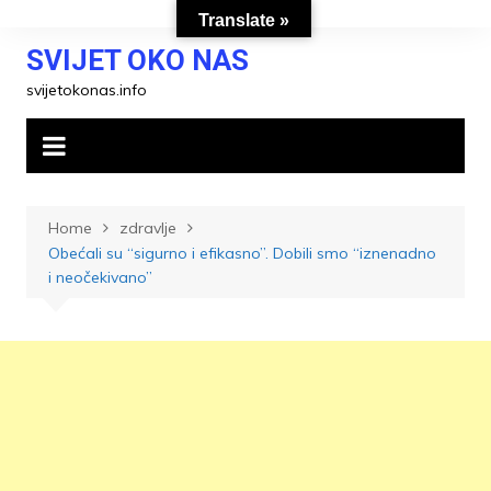
Skip
Translate »
to
SVIJET OKO NAS
content
svijetokonas.info
Home
zdravlje
Obećali su “sigurno i efikasno”. Dobili smo “iznenadno
i neočekivano”