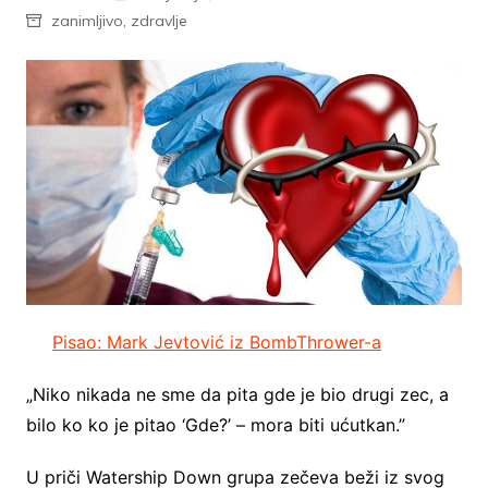
zanimljivo
,
zdravlje
Pisao: Mark Jevtović iz BombThrower-a
„Niko nikada ne sme da pita gde je bio drugi zec, a
bilo ko ko je pitao ‘Gde?’ – mora biti ućutkan.”
U priči Watership Down grupa zečeva beži iz svog