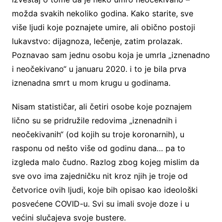
možda svakih nekoliko godina. Kako starite, sve
više ljudi koje poznajete umire, ali obično postoji
lukavstvo: dijagnoza, lečenje, zatim prolazak.
Poznavao sam jednu osobu koja je umrla „iznenadno
i neočekivano“ u januaru 2020. i to je bila prva
iznenadna smrt u mom krugu u godinama.
Nisam statističar, ali četiri osobe koje poznajem
lično su se pridružile redovima „iznenadnih i
neočekivanih“ (od kojih su troje koronarnih), u
rasponu od nešto više od godinu dana… pa to
izgleda malo čudno. Razlog zbog kojeg mislim da
sve ovo ima zajedničku nit kroz njih je troje od
četvorice ovih ljudi, koje bih opisao kao ideološki
posvećene COVID-u. Svi su imali svoje doze i u
većini slučajeva svoje bustere.