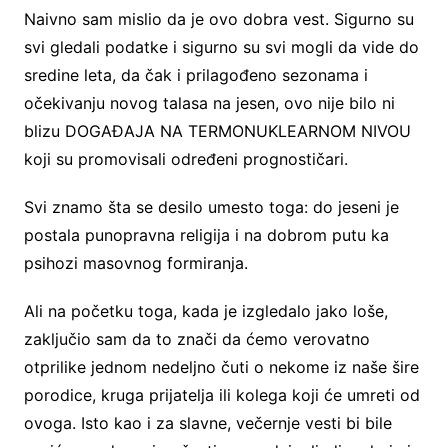
Naivno sam mislio da je ovo dobra vest. Sigurno su
svi gledali podatke i sigurno su svi mogli da vide do
sredine leta, da čak i prilagođeno sezonama i
očekivanju novog talasa na jesen, ovo nije bilo ni
blizu DOGAĐAJA NA TERMONUKLEARNOM NIVOU
koji su promovisali određeni prognostičari.
Svi znamo šta se desilo umesto toga: do jeseni je
postala punopravna religija i na dobrom putu ka
psihozi masovnog formiranja.
Ali na početku toga, kada je izgledalo jako loše,
zaključio sam da to znači da ćemo verovatno
otprilike jednom nedeljno čuti o nekome iz naše šire
porodice, kruga prijatelja ili kolega koji će umreti od
ovoga. Isto kao i za slavne, večernje vesti bi bile