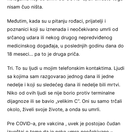
nisam čuo ništa.
Međutim, kada su u pitanju rođaci, prijatelji i
poznanici koji su iznenada i neočekivano umrli od
srčanog udara ili nekog drugog nepredviđenog
medicinskog događaja, u poslednjih godinu dana do
18 meseci… pa to je druga priča.
Tri. To su ljudi u mojim telefonskim kontaktima. Ljudi
sa kojima sam razgovarao jednog dana ili jedne
nedelje i koji su sledećeg dana ili nedelje bili mrtvi.
Niko od ovih ljudi se nije borio protiv terminalne
dijagnoze ili se bavio „velikim C“. Oni su samo trčali
okolo, živeli svoje živote, a onda su umrli.
Pre COVID-a, pre vakcina , uvek je postojao čudan
izveštaj o tome da je neko umro neočekivano –