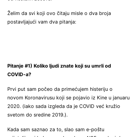
Želim da svi koji ovo čitaju misle o dva broja
postavljajući vam dva pitanja:
Pitanje #1) Koliko ljudi znate koji su umrli od
COVID-a?
Prvi put sam počeo da primećujem histeriju o
novom Koronavirusu koji se pojavio iz Kine u januaru
2020. (iako sada izgleda da je COVID već kružio
svetom do sredine 2019.).
Kada sam saznao za to, slao sam e-poštu