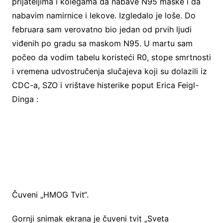
prijateljima i kolegama da nabave N95 maske i da
nabavim namirnice i lekove. Izgledalo je loše. Do
februara sam verovatno bio jedan od prvih ljudi
viđenih po gradu sa maskom N95. U martu sam
počeo da vodim tabelu koristeći R0, stope smrtnosti
i vremena udvostručenja slučajeva koji su dolazili iz
CDC-a, SZO i vrištave histerike poput Erica Feigl-
Dinga :
Čuveni „HMOG Tvit“.
Gornji snimak ekrana je čuveni tvit „Sveta