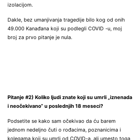
izolacijom.
Dakle, bez umanjivanja tragedije bilo kog od onih
49.000 Kanađana koji su podlegli COVID -u, moj
broj za prvo pitanje je nula.
Pitanje #2) Koliko ljudi znate koji su umrli „iznenada
i neočekivano“ u poslednjih 18 meseci?
Podsetite se kako sam očekivao da ću barem
jednom nedeljno čuti o rođacima, poznanicima i
kolegama koji su umrli od COVID-a, ali umesto toga