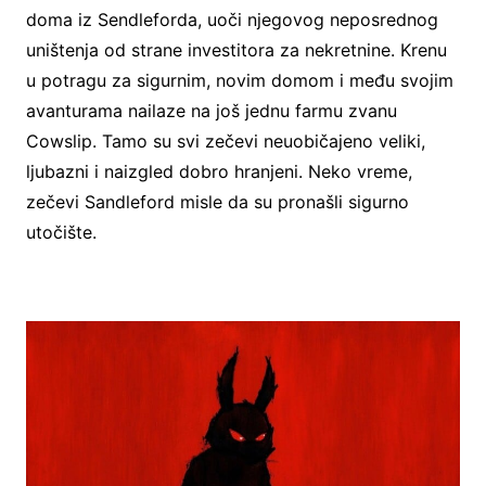
doma iz Sendleforda, uoči njegovog neposrednog
uništenja od strane investitora za nekretnine. Krenu
u potragu za sigurnim, novim domom i među svojim
avanturama nailaze na još jednu farmu zvanu
Cowslip. Tamo su svi zečevi neuobičajeno veliki,
ljubazni i naizgled dobro hranjeni. Neko vreme,
zečevi Sandleford misle da su pronašli sigurno
utočište.