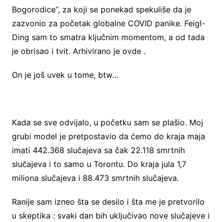
Bogorodice“, za koji se ponekad spekuliše da je
zazvonio za početak globalne COVID panike. Feigl-
Ding sam to smatra ključnim momentom, a od tada
je obrisao i tvit. Arhivirano je ovde .
On je još uvek u tome, btw…
Kada se sve odvijalo, u početku sam se plašio. Moj
grubi model je pretpostavio da ćemo do kraja maja
imati 442.368 slučajeva sa čak 22.118 smrtnih
slučajeva i to samo u Torontu. Do kraja jula 1,7
miliona slučajeva i 88.473 smrtnih slučajeva.
Ranije sam izneo šta se desilo i šta me je pretvorilo
u skeptika : svaki dan bih uključivao nove slučajeve i