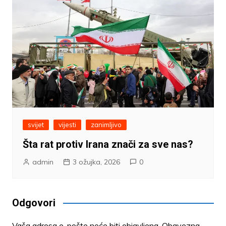
svijet
vijesti
zanimljivo
Šta rat protiv Irana znači za sve nas?
admin
3 ožujka, 2026
0
Odgovori
Vaša adresa e-pošte neće biti objavljena.
Obavezna