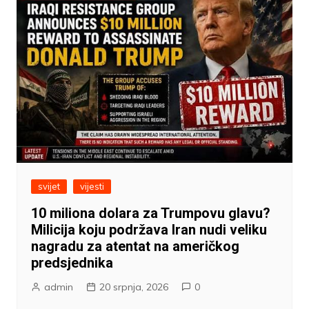
svijet
vijesti
10 miliona dolara za Trumpovu glavu?
Milicija koju podržava Iran nudi veliku
nagradu za atentat na američkog
predsjednika
admin
20 srpnja, 2026
0