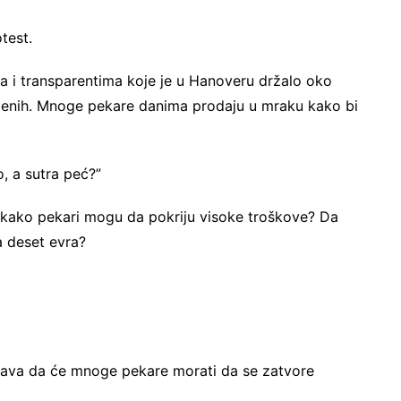
test.
ima i transparentima koje je u Hanoveru držalo oko
slenih. Mnoge pekare danima prodaju u mraku kako bi
o, a sutra peć?”
i kako pekari mogu da pokriju visoke troškove? Da
a deset evra?
ava da će mnoge pekare morati da se zatvore