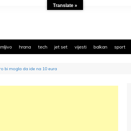
Translate »
mljivo
hrana
tech
jet set
vijesti
balkan
sport
ro bi mogla da ide na 10 eura