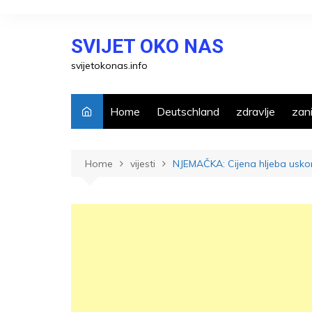
Skip
to
SVIJET OKO NAS
content
svijetokonas.info
Home
Deutschland
zdravlje
zani
Home
vijesti
NJEMAČKA: Cijena hljeba usko