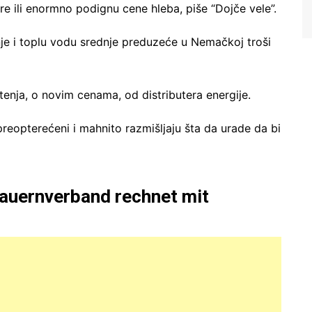
re ili enormno podignu cene hleba, piše “Dojče vele”.
anje i toplu vodu srednje preduzeće u Nemačkoj troši
nja, o novim cenama, od distributera energije.
preopterećeni i mahnito razmišljaju šta da urade da bi