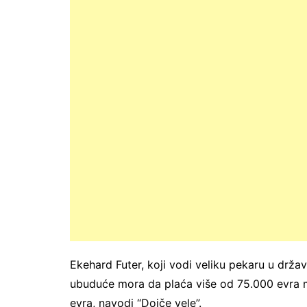
Ekehard Futer, koji vodi veliku pekaru u državi
ubuduće mora da plaća više od 75.000 evra 
evra, navodi “Dojče vele”.