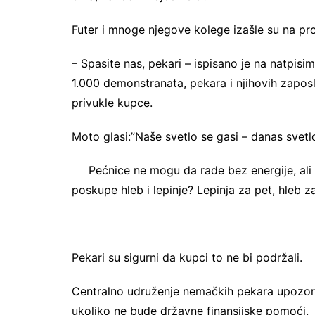
Futer i mnoge njegove kolege izašle su na pro
– Spasite nas, pekari – ispisano je na natpis
1.000 demonstranata, pekara i njihovih zapo
privukle kupce.
Moto glasi:”Naše svetlo se gasi – danas svetl
Pećnice ne mogu da rade bez energije, al
poskupe hleb i lepinje? Lepinja za pet, hleb z
Pekari su sigurni da kupci to ne bi podržali.
Centralno udruženje nemačkih pekara upozor
ukoliko ne bude državne finansijske pomoći.