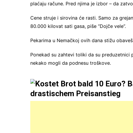
plaćaju račune. Pred njima je izbor – da zatvo
Cene struje i sirovina će rasti. Samo za grej
80.000 kilovat sati gasa, piše “Dojče vele”.
Pekarima u Nemačkoj ovih dana stižu obavešte
Ponekad su zahtevi toliki da su preduzetnici 
nekako mogli da podnesu troškove.