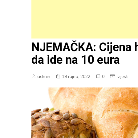
NJEMAČKA: Cijena h
da ide na 10 eura
admin
19 rujna, 2022
0
vijesti