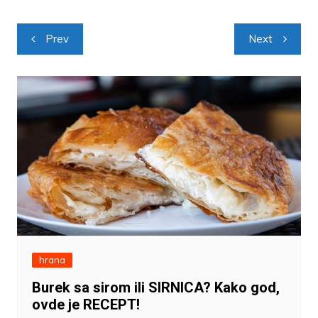
Navigacija
Prev
Next
objava
hrana
Burek sa sirom ili SIRNICA? Kako god,
ovde je RECEPT!