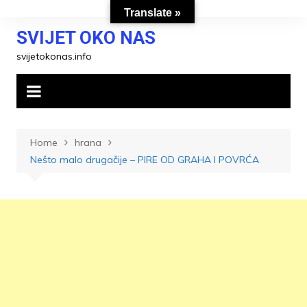
Skip
Translate »
to
SVIJET OKO NAS
content
svijetokonas.info
Home
hrana
Nešto malo drugačije – PIRE OD GRAHA I POVRĆA