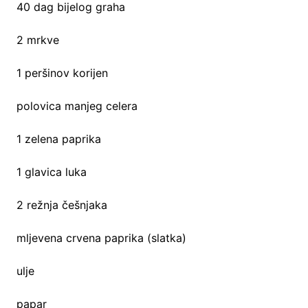
40 dag bijelog graha
2 mrkve
1 peršinov korijen
polovica manjeg celera
1 zelena paprika
1 glavica luka
2 režnja češnjaka
mljevena crvena paprika (slatka)
ulje
papar