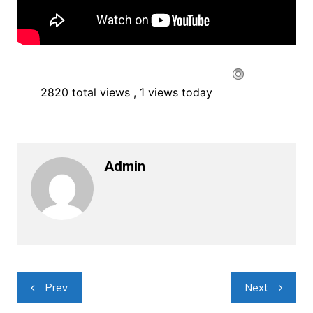
2820 total views
, 1 views today
Admin
Navigacija
Prev
Next
objava