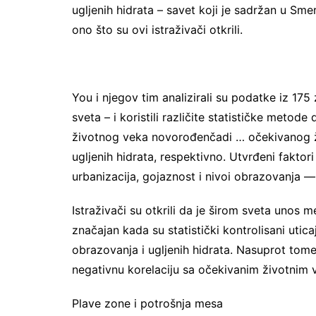
ugljenih hidrata – savet koji je sadržan u Sm
ono što su ovi istraživači otkrili.
You i njegov tim analizirali su podatke iz 175 
sveta – i koristili različite statističke metod
životnog veka novorođenčadi … očekivanog ži
ugljenih hidrata, respektivno. Utvrđeni faktori
urbanizacija, gojaznost i nivoi obrazovanja — u
Istraživači su otkrili da je širom sveta unos
značajan kada su statistički kontrolisani utica
obrazovanja i ugljenih hidrata. Nasuprot tome, 
negativnu korelaciju sa očekivanim životnim
Plave zone i potrošnja mesa