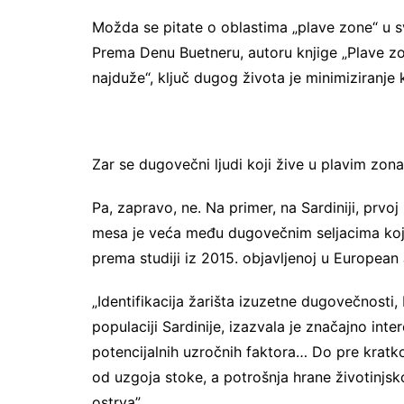
Možda se pitate o oblastima „plave zone“ u 
Prema Denu Buetneru, autoru knjige „Plave zone
najduže“, ključ dugog života je minimiziranje
Zar se dugovečni ljudi koji žive u plavim zo
Pa, zapravo, ne. Na primer, na Sardiniji, prv
mesa je veća među dugovečnim seljacima koji
prema studiji iz 2015. objavljenoj u European J
„Identifikacija žarišta izuzetne dugovečnosti
populaciji Sardinije, izazvala je značajno int
potencijalnih uzročnih faktora… Do pre kratk
od uzgoja stoke, a potrošnja hrane životinjsko
ostrva”.