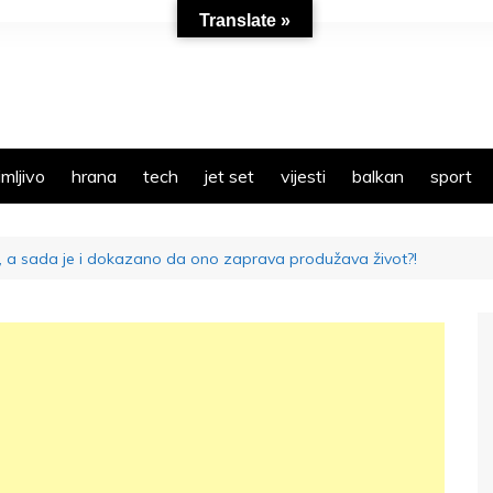
Translate »
mljivo
hrana
tech
jet set
vijesti
balkan
sport
no, a sada je i dokazano da ono zaprava produžava život?!