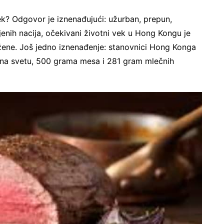
ek? Odgovor je iznenađujući: užurban, prepun,
ih nacija, očekivani životni vek u Hong Kongu je
žene. Još jedno iznenađenje: stanovnici Hong Konga
e na svetu, 500 grama mesa i 281 gram mlečnih