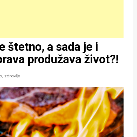
e štetno, a sada je i
rava produžava život?!
vo
,
zdravlje