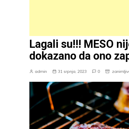
Lagali su!!! MESO nij
dokazano da ono zap
admin
31 srpnja, 2023
0
zanimlji