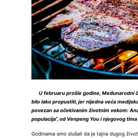
U februaru prošle godine, Međunarodni ča
bilo lako propustiti, jer nijedna veća medijs
povezan sa očekivanim životnim vekom: An
populacija“, od Venpeng You i njegovog tima 
Godinama smo slušali da je tajna dugog život