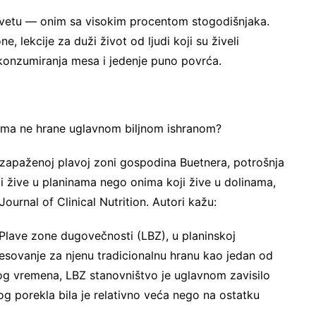
svetu — onim sa visokim procentom stogodišnjaka.
, lekcije za duži život od ljudi koji su živeli
 konzumiranja mesa i jedenje puno povrća.
nama ne hrane uglavnom biljnom ishranom?
oj zapaženoj plavoj zoni gospodina Buetnera, potrošnja
 žive u planinama nego onima koji žive u dolinama,
ournal of Clinical Nutrition. Autori kažu:
, Plave zone dugovečnosti (LBZ), u planinskoj
eresovanje za njenu tradicionalnu hranu kao jedan od
og vremena, LBZ stanovništvo je uglavnom zavisilo
g porekla bila je relativno veća nego na ostatku