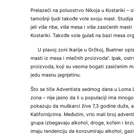
Prelazeći na poluostrvo Nikoja u Kostariki – o
tamošnji ljudi takođe vole svoju mast. Studija 
jeli više ribe, više mesa i više zasićenih mas
Kostariki. Takođe vole gulaš na bazi mesa org
U plavoj zoni Ikarije u Grčkoj, Buetner opi
masti iz mesa i mlečnih proizvoda“. Ipak, ostr
proizvoda, koji su veoma bogati zasićenim m
jedu masnu jagnjetinu.
Što se tiče Adventista sedmog dana u Loma Lin
zona – nije jasno da li u populaciji ima mnogo
pokazuju da muškarci žive 7,3 godine duže, a
Kalifornijcima. Međutim, vrlo mali broj advent
grupa izbegavaju alkohol, droge, kofein i brzu 
imaju tendenciju da konzumiraju alkohol, gazir