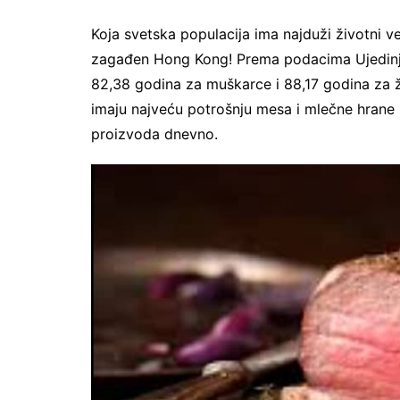
Koja svetska populacija ima najduži životni v
zagađen Hong Kong! Prema podacima Ujedinjen
82,38 godina za muškarce i 88,17 godina za 
imaju najveću potrošnju mesa i mlečne hran
proizvoda dnevno.