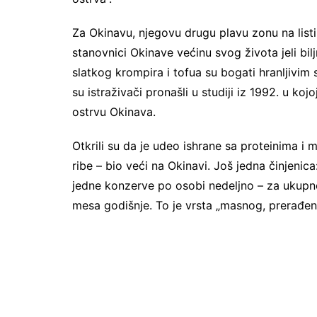
Za Okinavu, njegovu drugu plavu zonu na listi,
stanovnici Okinave većinu svog života jeli bil
slatkog krompira i tofua su bogati hranljivim 
su istraživači pronašli u studiji iz 1992. u koj
ostrvu Okinava.
Otkrili su da je udeo ishrane sa proteinima i m
ribe – bio veći na Okinavi. Još jedna činjeni
jedne konzerve po osobi nedeljno – za ukupn
mesa godišnje. To je vrsta „masnog, prerađe