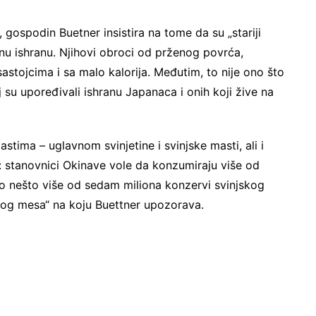
 gospodin Buetner insistira na tome da su „stariji
jnu ishranu. Njihovi obroci od prženog povrća,
sastojcima i sa malo kalorija. Međutim, to nije ono što
oj su upoređivali ishranu Japanaca i onih koji žive na
astima – uglavnom svinjetine i svinjske masti, ali i
ca: stanovnici Okinave vole da konzumiraju više od
o nešto više od sedam miliona konzervi svinjskog
nog mesa“ na koju Buettner upozorava.