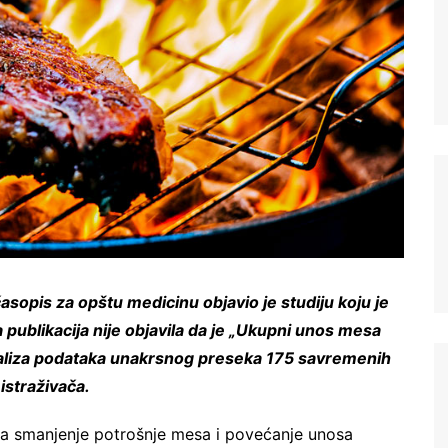
sopis za opštu medicinu objavio je studiju koju je
ka publikacija nije objavila da je „Ukupni unos mesa
aliza podataka unakrsnog preseka 175 savremenih
istraživača.
a smanjenje potrošnje mesa i povećanje unosa