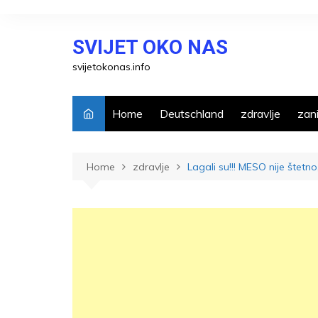
Skip
to
SVIJET OKO NAS
content
svijetokonas.info
Home
Deutschland
zdravlje
zani
Home
zdravlje
Lagali su!!! MESO nije štet