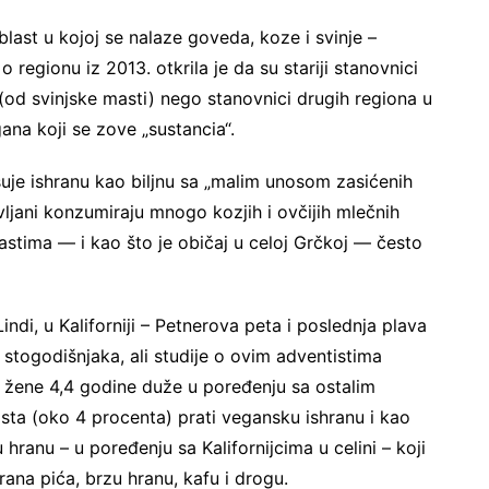
blast u kojoj se nalaze goveda, koze i svinje –
o regionu iz 2013. otkrila je da su stariji stanovnici
ti (od svinjske masti) nego stanovnici drugih regiona u
ana koji se zove „sustancia“.
suje ishranu kao biljnu sa „malim unosom zasićenih
vljani konzumiraju mnogo kozjih i ovčijih mlečnih
astima — i kao što je običaj u celoj Grčkoj — često
di, u Kaliforniji – Petnerova peta i poslednja plava
 stogodišnjaka, ali studije o ovim adventistima
 žene 4,4 godine duže u poređenju sa ostalim
ista (oko 4 procenta) prati vegansku ishranu i kao
hranu – u poređenju sa Kalifornijcima u celini – koji
ana pića, brzu hranu, kafu i drogu.