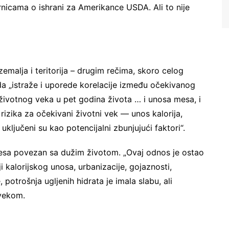
ernicama o ishrani za Amerikance USDA. Ali to nije
zemalja i teritorija – drugim rečima, skoro celog
e da „istraže i uporede korelacije između očekivanog
votnog veka u pet godina života … i unosa mesa, i
 rizika za očekivani životni vek — unos kalorija,
ključeni su kao potencijalni zbunjujući faktori“.
 mesa povezan sa dužim životom. „Ovaj odnos je ostao
ji kalorijskog unosa, urbanizacije, gojaznosti,
potrošnja ugljenih hidrata je imala slabu, ali
 vekom.