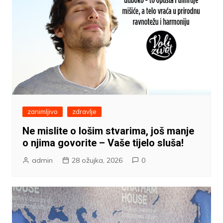
zanimljivo
zdravlje
Ne mislite o lošim stvarima, još manje
o njima govorite – Vaše tijelo sluša!
admin
28 ožujka, 2026
0