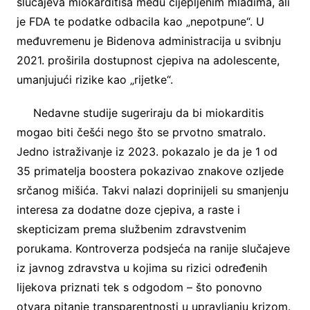
slučajeva miokarditisa među cijepljenim mladima, ali
je FDA te podatke odbacila kao „nepotpune“. U
međuvremenu je Bidenova administracija u svibnju
2021. proširila dostupnost cjepiva na adolescente,
umanjujući rizike kao „rijetke“.
Nedavne studije sugeriraju da bi miokarditis
mogao biti češći nego što se prvotno smatralo.
Jedno istraživanje iz 2023. pokazalo je da je 1 od
35 primatelja boostera pokazivao znakove ozljede
srčanog mišića. Takvi nalazi doprinijeli su smanjenju
interesa za dodatne doze cjepiva, a raste i
skepticizam prema službenim zdravstvenim
porukama. Kontroverza podsjeća na ranije slučajeve
iz javnog zdravstva u kojima su rizici određenih
lijekova priznati tek s odgodom – što ponovno
otvara pitanje transparentnosti u upravljanju krizom.