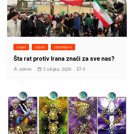
svijet
vijesti
zanimljivo
Šta rat protiv Irana znači za sve nas?
admin
3 ožujka, 2026
0