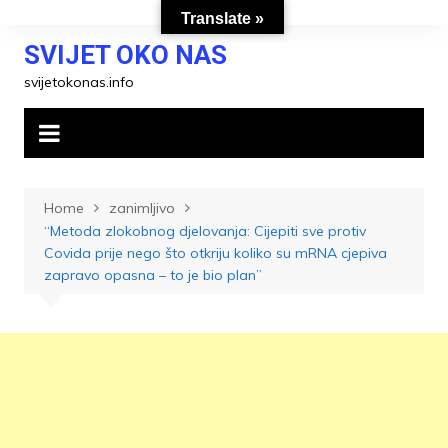
Skip
Translate »
to
SVIJET OKO NAS
content
svijetokonas.info
Home
zanimljivo
“Metoda zlokobnog djelovanja: Cijepiti sve protiv
Covida prije nego što otkriju koliko su mRNA cjepiva
zapravo opasna – to je bio plan”