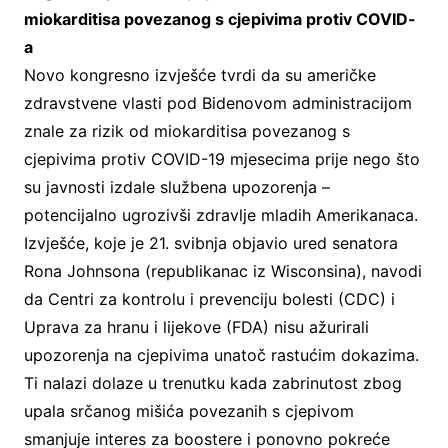
miokarditisa povezanog s cjepivima protiv COVID-
a
Novo kongresno izvješće tvrdi da su američke
zdravstvene vlasti pod Bidenovom administracijom
znale za rizik od miokarditisa povezanog s
cjepivima protiv COVID-19 mjesecima prije nego što
su javnosti izdale službena upozorenja –
potencijalno ugrozivši zdravlje mladih Amerikanaca.
Izvješće, koje je 21. svibnja objavio ured senatora
Rona Johnsona (republikanac iz Wisconsina), navodi
da Centri za kontrolu i prevenciju bolesti (CDC) i
Uprava za hranu i lijekove (FDA) nisu ažurirali
upozorenja na cjepivima unatoč rastućim dokazima.
Ti nalazi dolaze u trenutku kada zabrinutost zbog
upala srčanog mišića povezanih s cjepivom
smanjuje interes za boostere i ponovno pokreće