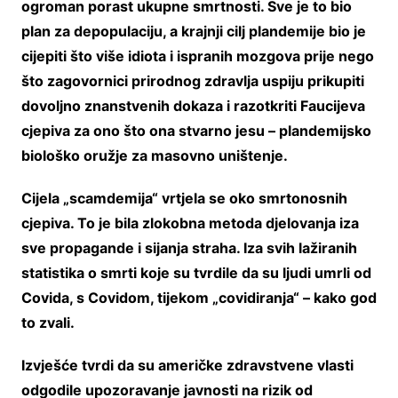
ogroman porast ukupne smrtnosti. Sve je to bio
plan za depopulaciju, a krajnji cilj plandemije bio je
cijepiti što više idiota i ispranih mozgova prije nego
što zagovornici prirodnog zdravlja uspiju prikupiti
dovoljno znanstvenih dokaza i razotkriti Faucijeva
cjepiva za ono što ona stvarno jesu – plandemijsko
biološko oružje za masovno uništenje.
Cijela „scamdemija“ vrtjela se oko smrtonosnih
cjepiva. To je bila zlokobna metoda djelovanja iza
sve propagande i sijanja straha. Iza svih lažiranih
statistika o smrti koje su tvrdile da su ljudi umrli od
Covida, s Covidom, tijekom „covidiranja“ – kako god
to zvali.
Izvješće tvrdi da su američke zdravstvene vlasti
odgodile upozoravanje javnosti na rizik od