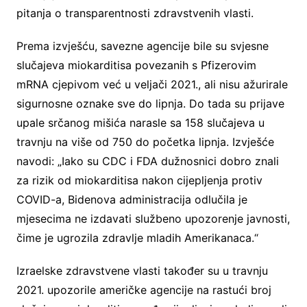
pitanja o transparentnosti zdravstvenih vlasti.
Prema izvješću, savezne agencije bile su svjesne
slučajeva miokarditisa povezanih s Pfizerovim
mRNA cjepivom već u veljači 2021., ali nisu ažurirale
sigurnosne oznake sve do lipnja. Do tada su prijave
upale srčanog mišića narasle sa 158 slučajeva u
travnju na više od 750 do početka lipnja. Izvješće
navodi: „Iako su CDC i FDA dužnosnici dobro znali
za rizik od miokarditisa nakon cijepljenja protiv
COVID-a, Bidenova administracija odlučila je
mjesecima ne izdavati službeno upozorenje javnosti,
čime je ugrozila zdravlje mladih Amerikanaca.“
Izraelske zdravstvene vlasti također su u travnju
2021. upozorile američke agencije na rastući broj