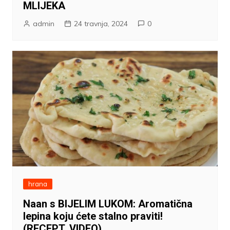
MLIJEKA
admin
24 travnja, 2024
0
hrana
Naan s BIJELIM LUKOM: Aromatična
lepina koju ćete stalno praviti!
(RECEPT, VIDEO)