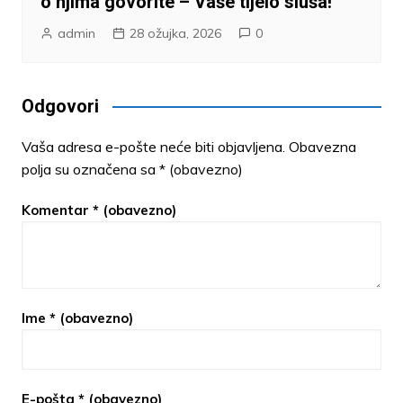
o njima govorite – Vaše tijelo sluša!
admin
28 ožujka, 2026
0
Odgovori
Vaša adresa e-pošte neće biti objavljena.
Obavezna
polja su označena sa
* (obavezno)
Komentar
* (obavezno)
Ime
* (obavezno)
E-pošta
* (obavezno)