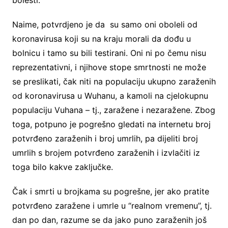
Naime, potvrdjeno je da su samo oni oboleli od
koronavirusa koji su na kraju morali da dođu u
bolnicu i tamo su bili testirani. Oni ni po čemu nisu
reprezentativni, i njihove stope smrtnosti ne može
se preslikati, čak niti na populaciju ukupno zaraženih
od koronavirusa u Wuhanu, a kamoli na cjelokupnu
populaciju Vuhana – tj., zaražene i nezaražene. Zbog
toga, potpuno je pogrešno gledati na internetu broj
potvrđeno zaraženih i broj umrlih, pa dijeliti broj
umrlih s brojem potvrđeno zaraženih i izvlačiti iz
toga bilo kakve zaključke.
Čak i smrti u brojkama su pogrešne, jer ako pratite
potvrđeno zaražene i umrle u “realnom vremenu”, tj.
dan po dan, razume se da jako puno zaraženih još