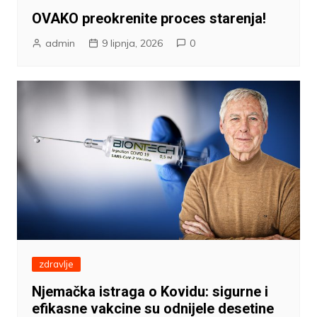
OVAKO preokrenite proces starenja!
admin
9 lipnja, 2026
0
zdravlje
Njemačka istraga o Kovidu: sigurne i
efikasne vakcine su odnijele desetine