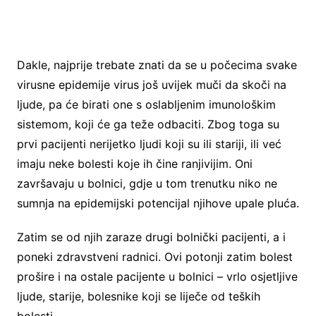
Dakle, najprije trebate znati da se u počecima svake
virusne epidemije virus još uvijek muči da skoči na
ljude, pa će birati one s oslabljenim imunološkim
sistemom, koji će ga teže odbaciti. Zbog toga su
prvi pacijenti nerijetko ljudi koji su ili stariji, ili već
imaju neke bolesti koje ih čine ranjivijim. Oni
završavaju u bolnici, gdje u tom trenutku niko ne
sumnja na epidemijski potencijal njihove upale pluća.
Zatim se od njih zaraze drugi bolnički pacijenti, a i
poneki zdravstveni radnici. Ovi potonji zatim bolest
prošire i na ostale pacijente u bolnici – vrlo osjetljive
ljude, starije, bolesnike koji se liječe od teških
bolesti.