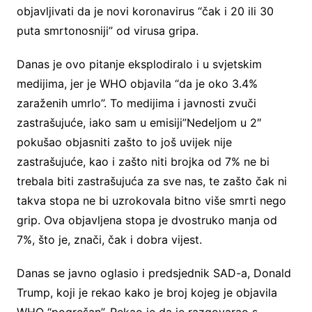
objavljivati da je novi koronavirus “čak i 20 ili 30
puta smrtonosniji” od virusa gripa.
Danas je ovo pitanje eksplodiralo i u svjetskim
medijima, jer je WHO objavila “da je oko 3.4%
zaraženih umrlo”. To medijima i javnosti zvuči
zastrašujuće, iako sam u emisiji”Nedeljom u 2″
pokušao objasniti zašto to još uvijek nije
zastrašujuće, kao i zašto niti brojka od 7% ne bi
trebala biti zastrašujuća za sve nas, te zašto čak ni
takva stopa ne bi uzrokovala bitno više smrti nego
grip. Ova objavljena stopa je dvostruko manja od
7%, što je, znači, čak i dobra vijest.
Danas se javno oglasio i predsjednik SAD-a, Donald
Trump, koji je rekao kako je broj kojeg je objavila
WHO “pogrešan”. Rekao je da je razgovarao s