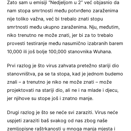
Zato sam u emisiji “Nedjeljom u 2” već objasnio da
nam stopa smrtnosti među potvrđeno zaraženima
nije toliko važna, već bi trebalo znati stopu
smrtnosti među ukupno zaraženima. Nju, međutim,
niko trenutno ne može znati, jer bi za to trebalo
provesti testiranje među nasumično izabranih barem
10,000 ili još bolje 100,000 stanovnika Wuhana.
Prvi razlog je što virus zahvata pretežno stariji dio
stanovništva, pa se ta stopa, kad je jednom budemo
znali – a trenutno je niko ne može znati – može
projektovati na stariji dio, ali ne i na mlade i djecu,
jer njihove su stope još i znatno manje.
Drugi razlog je što se neće svi zaraziti. Virus neće
uspjeti zaraziti baš svakog od nas zbog naše
zemljopisne raštrkanosti u mnoga manja mjesta i