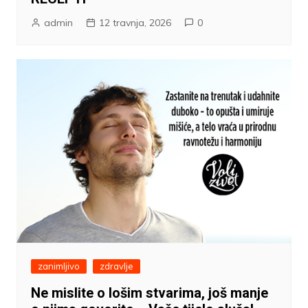
admin
12 travnja, 2026
0
zanimljivo
zdravlje
Ne mislite o lošim stvarima, još manje