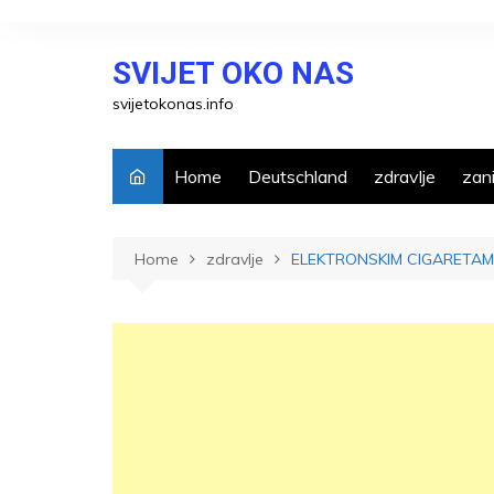
Skip
to
SVIJET OKO NAS
content
svijetokonas.info
Home
Deutschland
zdravlje
zani
Home
zdravlje
ELEKTRONSKIM CIGARETAM