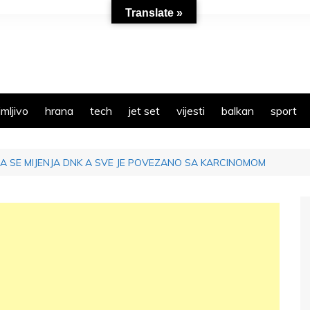
Translate »
mljivo
hrana
tech
jet set
vijesti
balkan
sport
A SE MIJENJA DNK A SVE JE POVEZANO SA KARCINOMOM