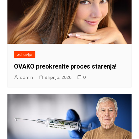
zdravlje
OVAKO preokrenite proces starenja!
admin
9 lipnja, 2026
0