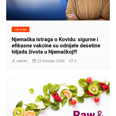
zdravlje
Njemačka istraga o Kovidu: sigurne i
efikasne vakcine su odnijele desetine
hiljada života u Njemačkoj!!!
admin
22 travnja, 2026
0