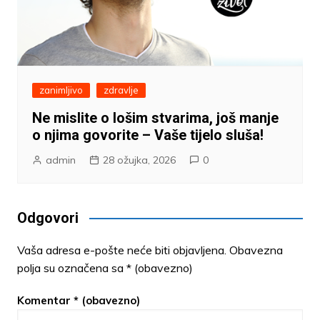
zanimljivo
zdravlje
Ne mislite o lošim stvarima, još manje
o njima govorite – Vaše tijelo sluša!
admin
28 ožujka, 2026
0
Odgovori
Vaša adresa e-pošte neće biti objavljena.
Obavezna
polja su označena sa
* (obavezno)
Komentar
* (obavezno)