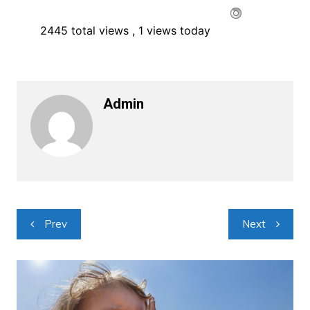
2445 total views
, 1 views today
Admin
Navigacija
Prev
Next
objava