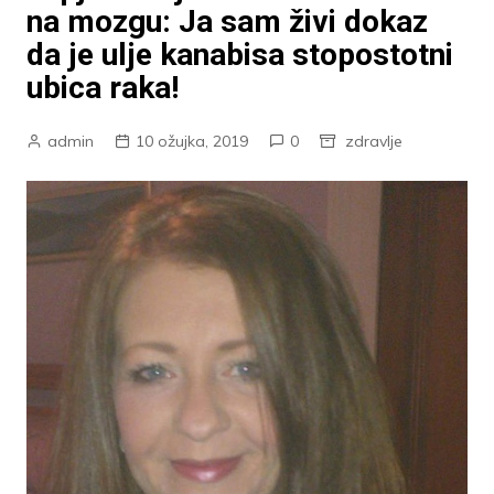
na mozgu: Ja sam živi dokaz
da je ulje kanabisa stopostotni
ubica raka!
admin
10 ožujka, 2019
0
zdravlje