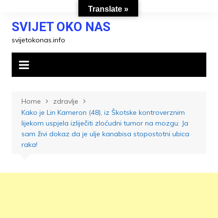
Skip
Translate »
to
SVIJET OKO NAS
content
svijetokonas.info
Home
zdravlje
Kako je Lin Kameron (48), iz Škotske kontroverznim
lijekom uspjela izliječiti zloćudni tumor na mozgu: Ja
sam živi dokaz da je ulje kanabisa stopostotni ubica
raka!