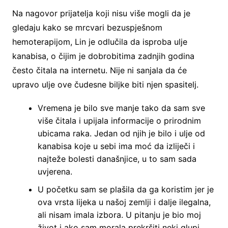
Na nagovor prijatelja koji nisu više mogli da je
gledaju kako se mrcvari bezuspješnom
hemoterapijom, Lin je odlučila da isproba ulje
kanabisa, o čijim je dobrobitima zadnjih godina
često čitala na internetu. Nije ni sanjala da će
upravo ulje ove čudesne biljke biti njen spasitelj.
Vremena je bilo sve manje tako da sam sve
više čitala i upijala informacije o prirodnim
ubicama raka. Jedan od njih je bilo i ulje od
kanabisa koje u sebi ima moć da izliječi i
najteže bolesti današnjice, u to sam sada
uvjerena.
U početku sam se plašila da ga koristim jer je
ova vrsta lijeka u našoj zemlji i dalje ilegalna,
ali nisam imala izbora. U pitanju je bio moj
život i ako sam morala prekršiti neki glupi