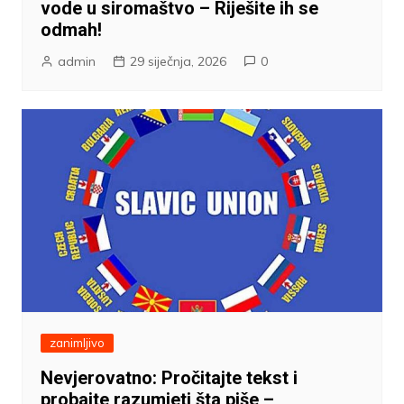
vode u siromaštvo – Riješite ih se
odmah!
admin
29 siječnja, 2026
0
zanimljivo
Nevjerovatno: Pročitajte tekst i
probajte razumjeti šta piše –