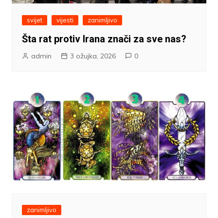
svijet
vijesti
zanimljivo
Šta rat protiv Irana znači za sve nas?
admin
3 ožujka, 2026
0
zanimljivo