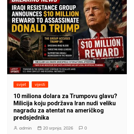
svijet
vijesti
10 miliona dolara za Trumpovu glavu?
Milicija koju podržava Iran nudi veliku
nagradu za atentat na američkog
predsjednika
admin
20 srpnja, 2026
0