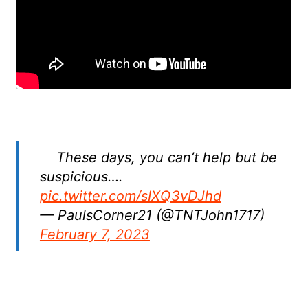
These days, you can’t help but be
suspicious….
pic.twitter.com/sIXQ3vDJhd
— PaulsCorner21 (@TNTJohn1717)
February 7, 2023