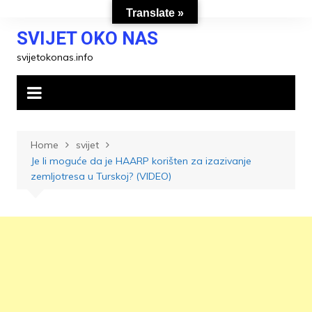
Skip
Translate »
to
SVIJET OKO NAS
content
svijetokonas.info
Home
svijet
Je li moguće da je HAARP korišten za izazivanje
zemljotresa u Turskoj? (VIDEO)