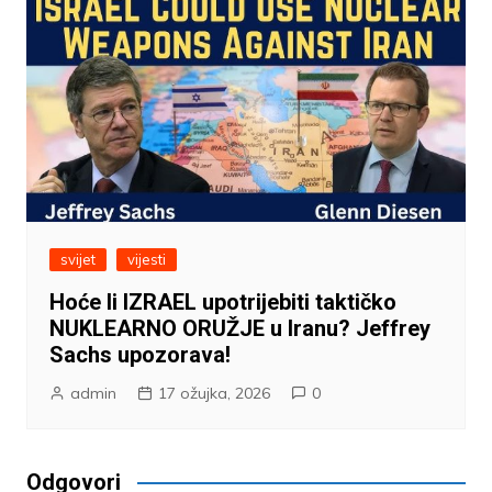
svijet
vijesti
Hoće li IZRAEL upotrijebiti taktičko
NUKLEARNO ORUŽJE u Iranu? Jeffrey
Sachs upozorava!
admin
17 ožujka, 2026
0
Odgovori