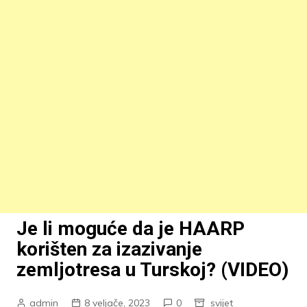
Je li moguće da je HAARP
korišten za izazivanje
zemljotresa u Turskoj? (VIDEO)
admin
8 veljače, 2023
0
svijet