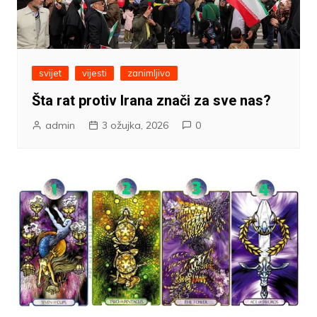
svijet
vijesti
zanimljivo
Šta rat protiv Irana znači za sve nas?
admin
3 ožujka, 2026
0