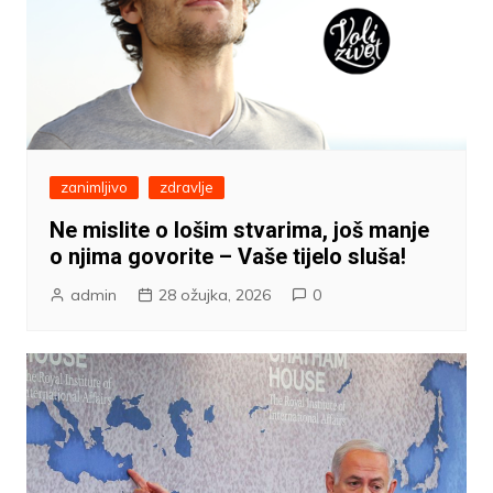
zanimljivo
zdravlje
Ne mislite o lošim stvarima, još manje
o njima govorite – Vaše tijelo sluša!
admin
28 ožujka, 2026
0