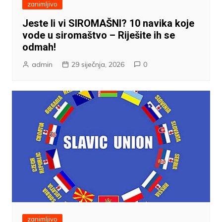
zanimljivo
Jeste li vi SIROMAŠNI? 10 navika koje
vode u siromaštvo – Riješite ih se
odmah!
admin
29 siječnja, 2026
0
zanimljivo