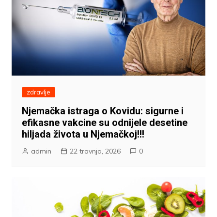
zdravlje
Njemačka istraga o Kovidu: sigurne i
efikasne vakcine su odnijele desetine
hiljada života u Njemačkoj!!!
admin
22 travnja, 2026
0