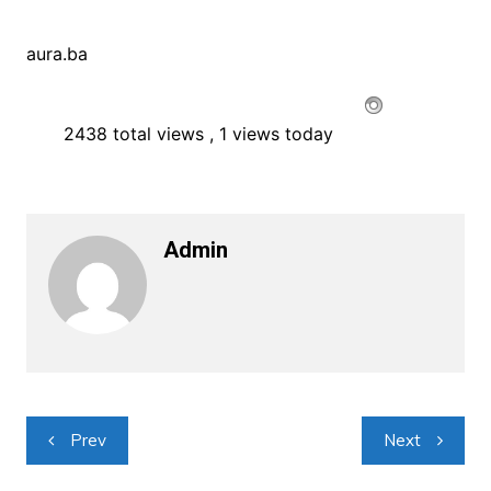
aura.ba
2438 total views
, 1 views today
Admin
Navigacija
Prev
Next
objava