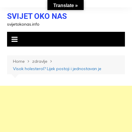
Skip
Translate »
to
SVIJET OKO NAS
content
svijetokonas.info
Home
zdravlje
Visok holesterol? Lijek postoji i jednostavan je