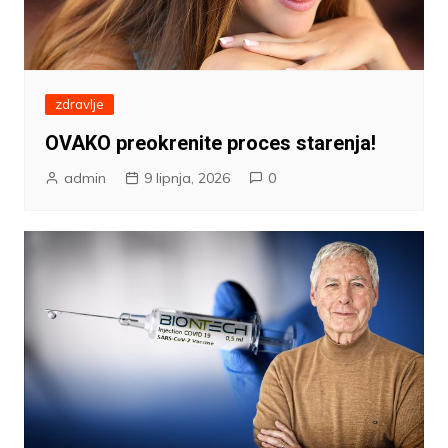
zdravlje
OVAKO preokrenite proces starenja!
admin
9 lipnja, 2026
0