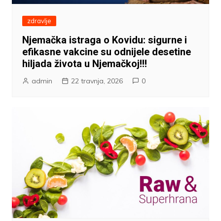
zdravlje
Njemačka istraga o Kovidu: sigurne i
efikasne vakcine su odnijele desetine
hiljada života u Njemačkoj!!!
admin
22 travnja, 2026
0