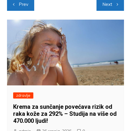
Navigacija
Prev
Next
objava
zdravlje
Krema za sunčanje povećava rizik od
raka kože za 292% – Studija na više od
470.000 ljudi!