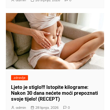
admin
26 srpnja, 2026
0
zdravlje
Ljeto je stiglo!!! Istopite kilograme:
Nakon 30 dana nećete moći prepoznati
svoje tijelo! (RECEPT)
admin
28 lipnja, 2026
0