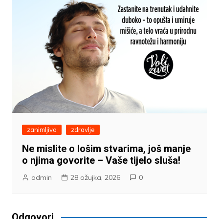
zanimljivo
zdravlje
Ne mislite o lošim stvarima, još manje
o njima govorite – Vaše tijelo sluša!
admin
28 ožujka, 2026
0
Odgovori