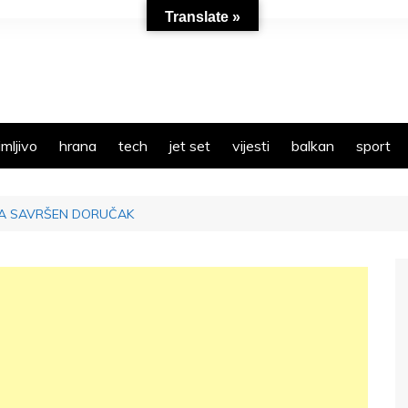
Translate »
mljivo
hrana
tech
jet set
vijesti
balkan
sport
ZA SAVRŠEN DORUČAK