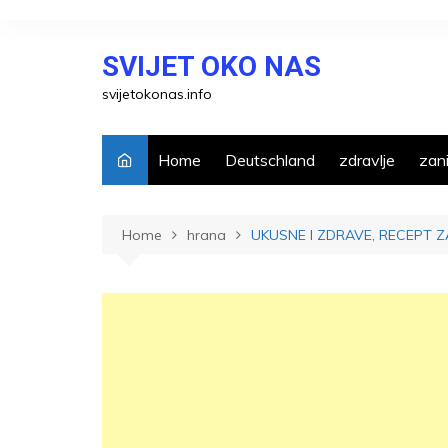
Skip
to
SVIJET OKO NAS
content
svijetokonas.info
Home
Deutschland
zdravlje
zani
Home
hrana
UKUSNE I ZDRAVE, RECEPT 