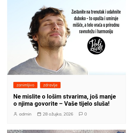
zanimljivo
zdravlje
Ne mislite o lošim stvarima, još manje
o njima govorite – Vaše tijelo sluša!
admin
28 ožujka, 2026
0