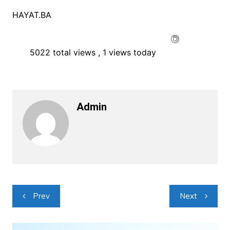
HAYAT.BA
5022 total views
, 1 views today
Admin
Navigacija
Prev
Next
objava