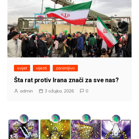
svijet
vijesti
zanimljivo
Šta rat protiv Irana znači za sve nas?
admin
3 ožujka, 2026
0