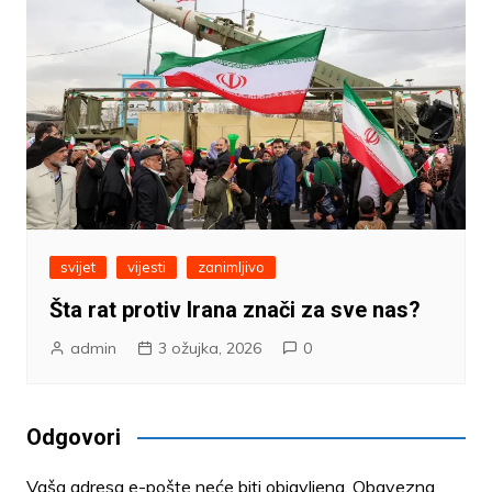
svijet
vijesti
zanimljivo
Šta rat protiv Irana znači za sve nas?
admin
3 ožujka, 2026
0
Odgovori
Vaša adresa e-pošte neće biti objavljena.
Obavezna