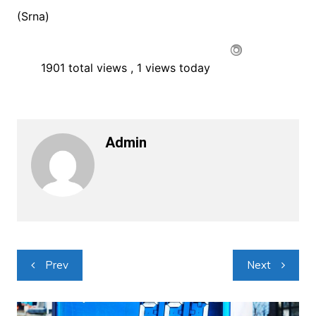
(Srna)
1901 total views
, 1 views today
Admin
Navigacija
Prev
Next
objava