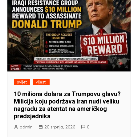
svijet
vijesti
10 miliona dolara za Trumpovu glavu?
Milicija koju podržava Iran nudi veliku
nagradu za atentat na američkog
predsjednika
admin
20 srpnja, 2026
0