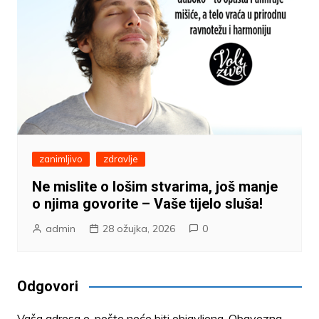
zanimljivo
zdravlje
Ne mislite o lošim stvarima, još manje
o njima govorite – Vaše tijelo sluša!
admin
28 ožujka, 2026
0
Odgovori
Vaša adresa e-pošte neće biti objavljena.
Obavezna