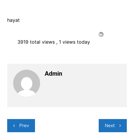
hayat
3919 total views
, 1 views today
Admin
Navigacija
Prev
Next
objava