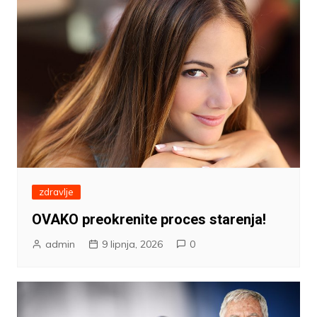
zdravlje
OVAKO preokrenite proces starenja!
admin
9 lipnja, 2026
0