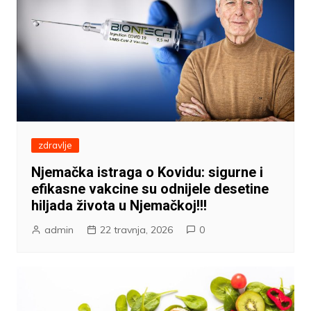
zdravlje
Njemačka istraga o Kovidu: sigurne i
efikasne vakcine su odnijele desetine
hiljada života u Njemačkoj!!!
admin
22 travnja, 2026
0