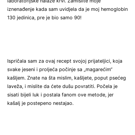
laboratorijske nalaze krvi. Zamislite moje
iznenađenje kada sam uvidjela da je moj hemoglobin
130 jedinica, pre je bio samo 90!
Ispričala sam za ovaj recept svojoj prijateljici, koja
svake jeseni i proljeća počinje sa „magarećim“
kašljem. Znate na šta mislim, kašljete, poput psećeg
laveža, i mislite da ćete dušu povratiti. Počela je
sisati bijeli luk i postala fanom ove metode, jer
kašalj je postepeno nestajao.