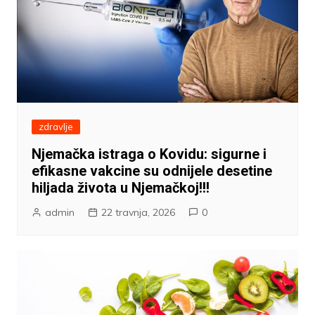
zdravlje
Njemačka istraga o Kovidu: sigurne i
efikasne vakcine su odnijele desetine
hiljada života u Njemačkoj!!!
admin
22 travnja, 2026
0