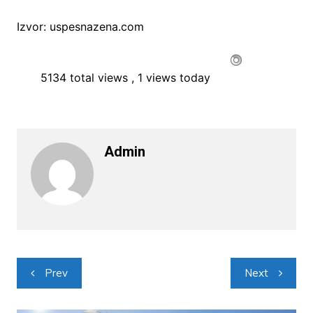
Izvor: uspesnazena.com
5134 total views
, 1 views today
Admin
Navigacija
Prev
Next
objava