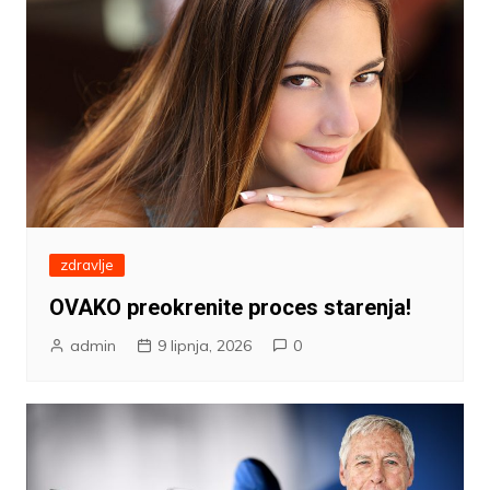
zdravlje
OVAKO preokrenite proces starenja!
admin
9 lipnja, 2026
0