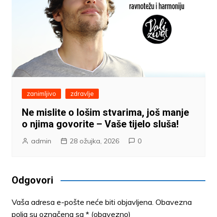
zanimljivo
zdravlje
Ne mislite o lošim stvarima, još manje
o njima govorite – Vaše tijelo sluša!
admin
28 ožujka, 2026
0
Odgovori
Vaša adresa e-pošte neće biti objavljena.
Obavezna
polja su označena sa
* (obavezno)