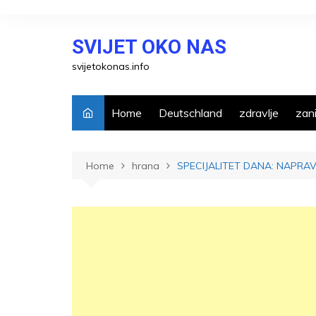
Skip
to
SVIJET OKO NAS
content
svijetokonas.info
Home
Deutschland
zdravlje
zani
Home
hrana
SPECIJALITET DANA: NAPRA