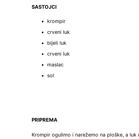
SASTOJCI
krompir
crveni luk
bijeli luk
crveni luk
maslac
sol
PRIPREMA
Krompir ogulimo i narežemo na ploške, a luk