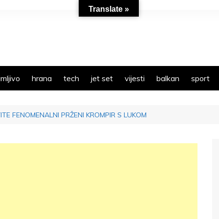
Translate »
mljivo
hrana
tech
jet set
vijesti
balkan
sport
VITE FENOMENALNI PRŽENI KROMPIR S LUKOM