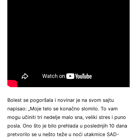
Bolest se pogoršala i novinar je na svom sajtu
napisao: „Moje telo se konačno slomilo. To vam
mogu učiniti tri nedelje malo sna, veliki stres i puno
posla. Ono što je bilo prehlada u poslednjih 10 dana
pretvorilo se u nešto teže u noći utakmice SAD-