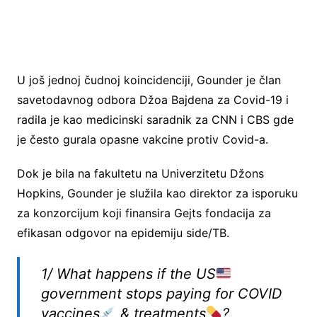
U još jednoj čudnoj koincidenciji, Gounder je član
savetodavnog odbora Džoa Bajdena za Covid-19 i
radila je kao medicinski saradnik za CNN i CBS gde
je često gurala opasne vakcine protiv Covid-a.
Dok je bila na fakultetu na Univerzitetu Džons
Hopkins, Gounder je služila kao direktor za isporuku
za konzorcijum koji finansira Gejts fondacija za
efikasan odgovor na epidemiju side/TB.
1/ What happens if the US
government stops paying for COVID
vaccines
& treatments
?