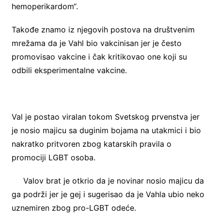
hemoperikardom“.
Takođe znamo iz njegovih postova na društvenim
mrežama da je Vahl bio vakcinisan jer je često
promovisao vakcine i čak kritikovao one koji su
odbili eksperimentalne vakcine.
Val je postao viralan tokom Svetskog prvenstva jer
je nosio majicu sa duginim bojama na utakmici i bio
nakratko pritvoren zbog katarskih pravila o
promociji LGBT osoba.
Valov brat je otkrio da je novinar nosio majicu da
ga podrži jer je gej i sugerisao da je Vahla ubio neko
uznemiren zbog pro-LGBT odeće.