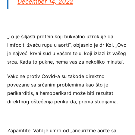
December 14, 2022
„To je šiljasti protein koji bukvalno uzrokuje da
limfociti žvaću rupu u aorti“, objasnio je dr Kol. „Ovo
je najveći krvni sud u vašem telu, koji izlazi iz vašeg
srca. Kada to pukne, nema vas za nekoliko minuta“.
Vakcine protiv Covid-a su takođe direktno
povezane sa srčanim problemima kao što je
perikarditis, a hemoperikard može biti rezultat
direktnog oštećenja perikarda, prema studijama.
Zapamtite, Vahl je umro od „aneurizme aorte sa