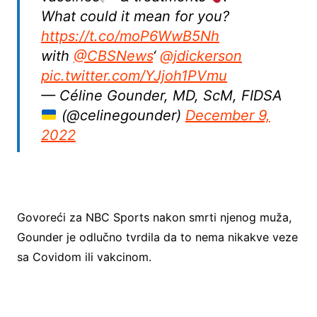
What could it mean for you?
https://t.co/moP6WwB5Nh
with
@CBSNews
‘
@jdickerson
pic.twitter.com/YJjoh1PVmu
— Céline Gounder, MD, ScM, FIDSA
(@celinegounder)
December 9,
2022
Govoreći za NBC Sports nakon smrti njenog muža,
Gounder je odlučno tvrdila da to nema nikakve veze
sa Covidom ili vakcinom.