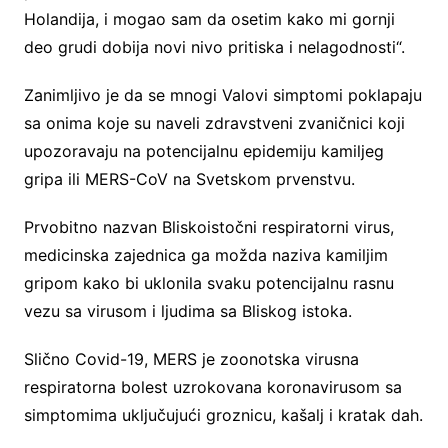
Holandija, i mogao sam da osetim kako mi gornji
deo grudi dobija novi nivo pritiska i nelagodnosti“.
Zanimljivo je da se mnogi Valovi simptomi poklapaju
sa onima koje su naveli zdravstveni zvaničnici koji
upozoravaju na potencijalnu epidemiju kamiljeg
gripa ili MERS-CoV na Svetskom prvenstvu.
Prvobitno nazvan Bliskoistočni respiratorni virus,
medicinska zajednica ga možda naziva kamiljim
gripom kako bi uklonila svaku potencijalnu rasnu
vezu sa virusom i ljudima sa Bliskog istoka.
Slično Covid-19, MERS je zoonotska virusna
respiratorna bolest uzrokovana koronavirusom sa
simptomima uključujući groznicu, kašalj i kratak dah.