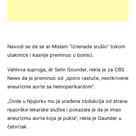
Navodi se da se al-Mislam “iznenada srušio” tokom
utakmice i kasnije preminuo u bolnici.
Vahlova supruga, dr Selin Gounder, rekla je za CBS
News da je preminuo od „sporo rastuće, neotkrivene
aneurizme aorte sa hemoperikardom“.
„Ovde u Njujorku mu je urađena obdukcija od strane
njujorške lekarske službe i pokazala je da je imao
aneurizmu aorte koja je pukla“, rekla je Gaunder u
četvrtak.