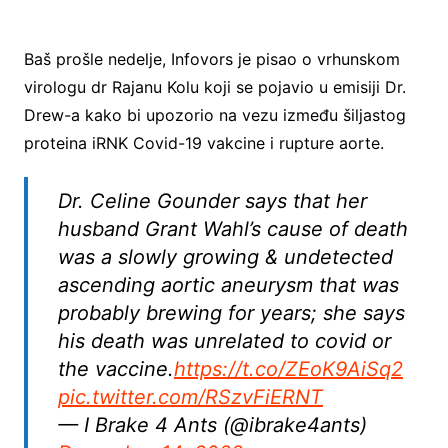
Baš prošle nedelje, Infovors je pisao o vrhunskom
virologu dr Rajanu Kolu koji se pojavio u emisiji Dr.
Drew-a kako bi upozorio na vezu između šiljastog
proteina iRNK Covid-19 vakcine i rupture aorte.
Dr. Celine Gounder says that her
husband Grant Wahl’s cause of death
was a slowly growing & undetected
ascending aortic aneurysm that was
probably brewing for years; she says
his death was unrelated to covid or
the vaccine.
https://t.co/ZEoK9AiSq2
pic.twitter.com/RSzvFiERNT
— I Brake 4 Ants (@ibrake4ants)