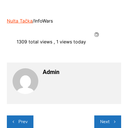
Nulta Tačka
/InfoWars
1309 total views
, 1 views today
Admin
Navigacija
Prev
Next