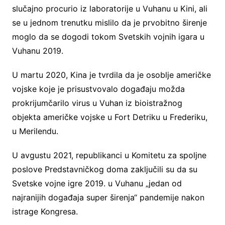
slučajno procurio iz laboratorije u Vuhanu u Kini, ali
se u jednom trenutku mislilo da je prvobitno širenje
moglo da se dogodi tokom Svetskih vojnih igara u
Vuhanu 2019.
U martu 2020, Kina je tvrdila da je osoblje američke
vojske koje je prisustvovalo događaju možda
prokrijumčarilo virus u Vuhan iz bioistražnog
objekta američke vojske u Fort Detriku u Frederiku,
u Merilendu.
U avgustu 2021, republikanci u Komitetu za spoljne
poslove Predstavničkog doma zaključili su da su
Svetske vojne igre 2019. u Vuhanu „jedan od
najranijih događaja super širenja“ pandemije nakon
istrage Kongresa.