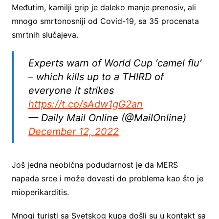
Međutim, kamilji grip je daleko manje prenosiv, ali
mnogo smrtonosniji od Covid-19, sa 35 procenata
smrtnih slučajeva.
Experts warn of World Cup ‘camel flu’
– which kills up to a THIRD of
everyone it strikes
https://t.co/sAdw1gG2an
— Daily Mail Online (@MailOnline)
December 12, 2022
Još jedna neobična podudarnost je da MERS
napada srce i može dovesti do problema kao što je
mioperikarditis.
Mnogi turisti sa Svetskog kupa došli su u kontakt sa