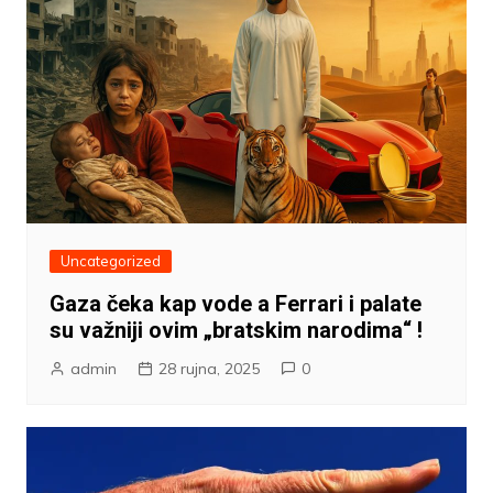
Uncategorized
Gaza čeka kap vode a Ferrari i palate
su važniji ovim „bratskim narodima“ !
admin
28 rujna, 2025
0