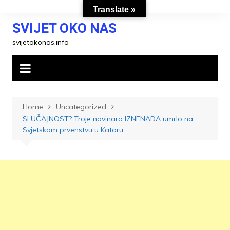
Skip
Translate »
to
SVIJET OKO NAS
content
svijetokonas.info
Home
Uncategorized
SLUČAJNOST? Troje novinara IZNENADA umrlo na
Svjetskom prvenstvu u Kataru