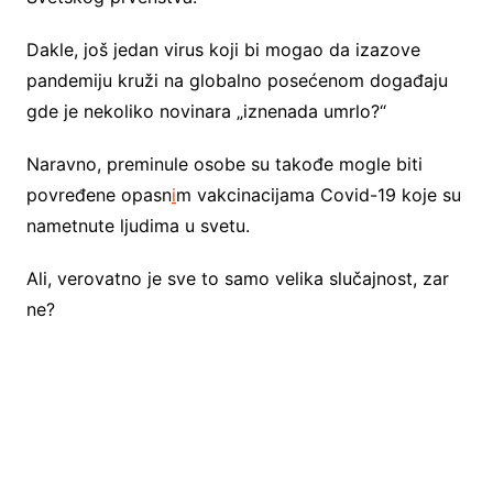
Dakle, još jedan virus koji bi mogao da izazove
pandemiju kruži na globalno posećenom događaju
gde je nekoliko novinara „iznenada umrlo?“
Naravno, preminule osobe su takođe mogle biti
povređene opasn
i
m vakcinacijama Covid-19 koje su
nametnute ljudima u svetu.
Ali, verovatno je sve to samo velika slučajnost, zar
ne?