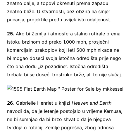
znatno dalje, a topovi okrenuti prema zapadu
znatno bliže. U stvarnosti, bez obzira na smjer
pucanja, projektile pređu uvijek istu udaljenost.
25.
Ako bi Zemlja i atmosfera stalno rotirale prema
istoku brzinom od preko 1.000 mph, prosječni
komercijalni zrakoplov koji leti 500 mph nikada ne
bi mogao doseći svoja istočna odredišta prije nego
što ona dođu „iz pozadine“. Istočna odredišta
trebala bi se doseći trostruko brže, ali to nije slučaj.
26.
Gabrielle Henriet u knjizi
Heaven and Earth
navodi da, da je letenje postojalo u vrijeme Kernusa,
ne bi sumnjao da bi brzo shvatio da je njegova
tvrdnja o rotaciji Zemlje pogrešna, zbog odnosa