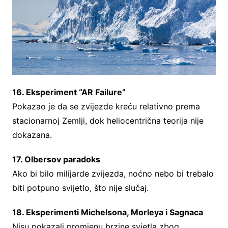
16. Eksperiment “AR Failure”
Pokazao je da se zvijezde kreću relativno prema
stacionarnoj Zemlji, dok heliocentrična teorija nije
dokazana.
17. Olbersov paradoks
Ako bi bilo milijarde zvijezda, noćno nebo bi trebalo
biti potpuno svijetlo, što nije slučaj.
18. Eksperimenti Michelsona, Morleya i Sagnaca
Nisu pokazali promjenu brzine svjetla zbog