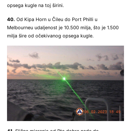
opsega kugle na toj širini.
40.
Od Kipa Horn u Čileu do Port Philli u
Melbourneu udaljenost je 10.500 milja, što je 1.500
milja šire od očekivanog opsega kugle.
41.
Slična mjerenja od Rta dobre nade do