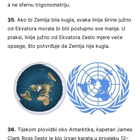
a ne sfernu trigonometriju.
35.
Ako bi Zemlja bila kugla, svaka linija širine južno
od Ekvatora morala bi biti postupno sve manja. U
praksi, linije južno od Ekvatora često mjere veće
opsege, što potvrđuje da Zemlja nije kugla.
36.
Tijekom plovidbi oko Antarktika, kapetan James
Clark Ross često je bio izvan karata u prosjeku 12–