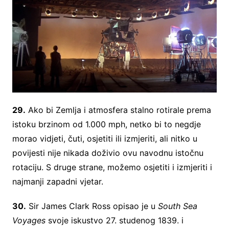
29.
Ako bi Zemlja i atmosfera stalno rotirale prema
istoku brzinom od 1.000 mph, netko bi to negdje
morao vidjeti, čuti, osjetiti ili izmjeriti, ali nitko u
povijesti nije nikada doživio ovu navodnu istočnu
rotaciju. S druge strane, možemo osjetiti i izmjeriti i
najmanji zapadni vjetar.
30.
Sir James Clark Ross opisao je u
South Sea
Voyages
svoje iskustvo 27. studenog 1839. i