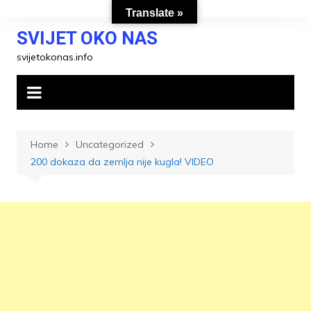
Skip
Translate »
to
SVIJET OKO NAS
content
svijetokonas.info
Home
Uncategorized
200 dokaza da zemlja nije kugla! VIDEO