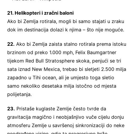
21. Helikopteri i zračni baloni
Ako bi Zemlja rotirala, mogli bi samo stajati u zraku
dok im destinacija dolazi k njima – što nije moguće.
22.
Ako bi Zemlja zaista stalno rotirala prema istoku
brzinom od preko 1.000 mph, Felix Baumgartner
tijekom Red Bull Stratosphere skoka, penjući se tri
sata iznad New Mexica, trebao bi sletjeti 2.500 milja
zapadno u Tihi ocean, ali je umjesto toga sletio
samo nekoliko desetaka milja istočno od mjesta
polijetanja.
23.
Pristaše kuglaste Zemlje često tvrde da
gravitacija magično i neobjašnjivo vuče cijelu donju
atmosferu Zemlje u savršenoj sinkronizaciji do neke
neodređene visine, gdje ta progresivno brže