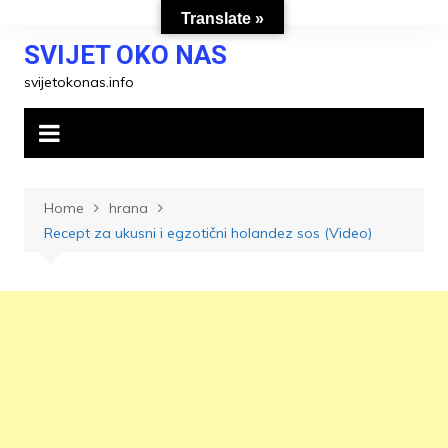
Skip
Translate »
to
SVIJET OKO NAS
content
svijetokonas.info
Home
hrana
Recept za ukusni i egzotični holandez sos (Video)