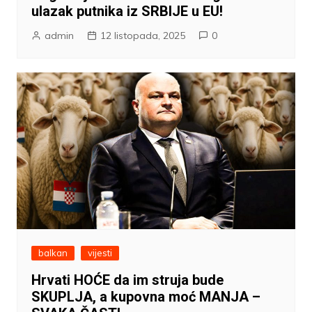
ulazak putnika iz SRBIJE u EU!
admin
12 listopada, 2025
0
balkan
vijesti
Hrvati HOĆE da im struja bude
SKUPLJA, a kupovna moć MANJA –