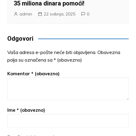
35 miliona dinara pomoći!
admin
22 svibnja, 2025
0
Odgovori
Vaša adresa e-pošte neće biti objavljena.
Obavezna
polja su označena sa
* (obavezno)
Komentar
* (obavezno)
Ime
* (obavezno)