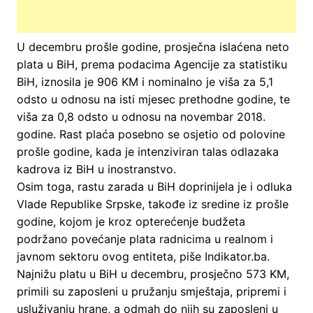
U decembru prošle godine, prosječna islaćena neto
plata u BiH, prema podacima Agencije za statistiku
BiH, iznosila je 906 KM i nominalno je viša za 5,1
odsto u odnosu na isti mjesec prethodne godine, te
viša za 0,8 odsto u odnosu na novembar 2018.
godine. Rast plaća posebno se osjetio od polovine
prošle godine, kada je intenziviran talas odlazaka
kadrova iz BiH u inostranstvo.
Osim toga, rastu zarada u BiH doprinijela je i odluka
Vlade Republike Srpske, takođe iz sredine iz prošle
godine, kojom je kroz opterećenje budžeta
podržano povećanje plata radnicima u realnom i
javnom sektoru ovog entiteta, piše Indikator.ba.
Najnižu platu u BiH u decembru, prosječno 573 KM,
primili su zaposleni u pružanju smještaja, pripremi i
usluživanju hrane, a odmah do njih su zaposleni u