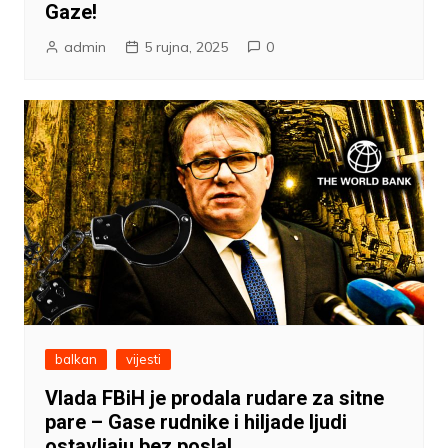
Gaze!
admin
5 rujna, 2025
0
balkan
vijesti
Vlada FBiH je prodala rudare za sitne
pare – Gase rudnike i hiljade ljudi
ostavljaju bez posla!