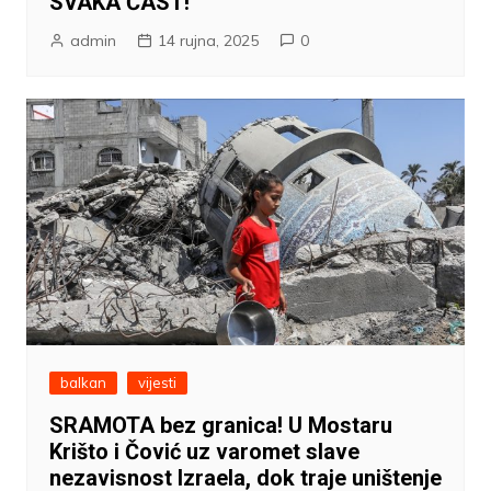
SVAKA ČAST!
admin
14 rujna, 2025
0
balkan
vijesti
SRAMOTA bez granica! U Mostaru
Krišto i Čović uz varomet slave
nezavisnost Izraela, dok traje uništenje