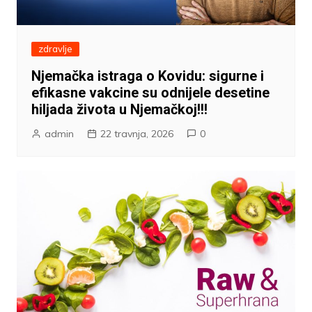
zdravlje
Njemačka istraga o Kovidu: sigurne i
efikasne vakcine su odnijele desetine
hiljada života u Njemačkoj!!!
admin
22 travnja, 2026
0