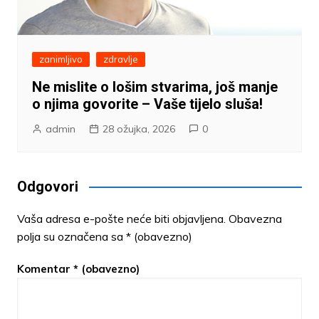
zanimljivo
zdravlje
Ne mislite o lošim stvarima, još manje
o njima govorite – Vaše tijelo sluša!
admin
28 ožujka, 2026
0
Odgovori
Vaša adresa e-pošte neće biti objavljena.
Obavezna
polja su označena sa
* (obavezno)
Komentar
* (obavezno)