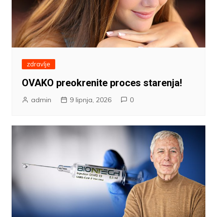
zdravlje
OVAKO preokrenite proces starenja!
admin
9 lipnja, 2026
0