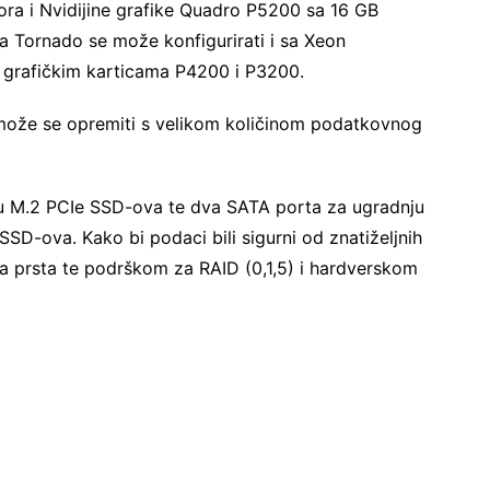
 i Nvidijine grafike Quadro P5200 sa 16 GB
a Tornado se može konfigurirati i sa Xeon
ro grafičkim karticama P4200 i P3200.
može se opremiti s velikom količinom podatkovnog
ju M.2 PCIe SSD-ova te dva SATA porta za ugradnju
SSD-ova. Kako bi podaci bili sigurni od znatiželjnih
a prsta te podrškom za RAID (0,1,5) i hardverskom