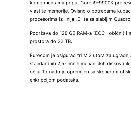
komponentama poput Core i9-9900K procesora
vlastite memorije. Ovisno o potrebama kupac
procesorima iz linije „E“ te sa slabijim Quad
Podržava do 128 GB RAM-a (ECC i obični) i 
prostora do 22 TB.
Eurocom je osigurao tri M.2 utora za ugradn
standardnih 2,5-inčnih mehaničkih diskova ili 
očiju Tornado je opremljen sa skenerom otisk
enkripcijom podataka.