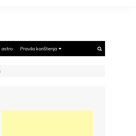
astro
Pravila korištenja
Polica privatnosti
i