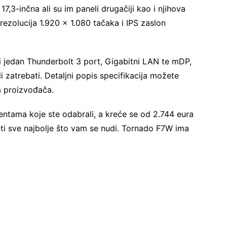
,3-inčna ali su im paneli drugačiji kao i njihova
rezolucija 1.920 x 1.080 tačaka i IPS zaslon
 jedan Thunderbolt 3 port, Gigabitni LAN te mDP,
 zatrebati. Detaljni popis specifikacija možete
a proizvođača.
entama koje ste odabrali, a kreće se od 2.744 eura
eti sve najbolje što vam se nudi. Tornado F7W ima