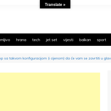
Translate »
mljivo
hrana
tech
jet set
vijesti
balkan
sport
p sa takvom konfiguracijom (i cijenom) da će vam se zavrtiti u glav