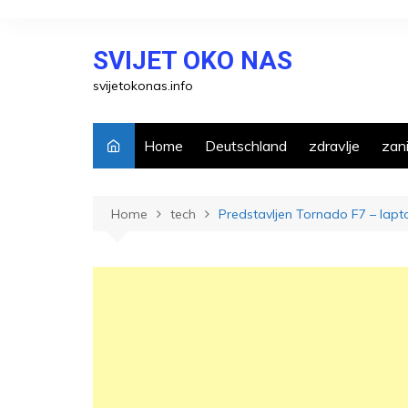
Skip
to
SVIJET OKO NAS
content
svijetokonas.info
Home
Deutschland
zdravlje
zani
Home
tech
Predstavljen Tornado F7 – lapto