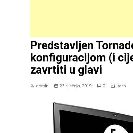
Predstavljen Tornad
konfiguracijom (i ci
zavrtiti u glavi
admin
23 siječnja, 2019
0
tech