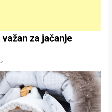
k važan za jačanje
ivo