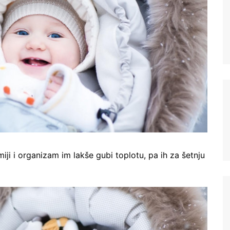
iji i organizam im lakše gubi toplotu, pa ih za šetnju