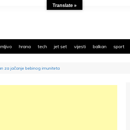
Translate »
mljivo
hrana
tech
jet set
vijesti
balkan
sport
an za jačanje bebinog imuniteta