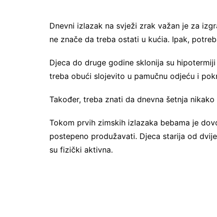
Dnevni izlazak na svježi zrak važan je za izg
ne znače da treba ostati u kućia. Ipak, potre
Djeca do druge godine sklonija su hipotermiji 
treba obući slojevito u pamučnu odjeću i pokrit
Također, treba znati da dnevna šetnja nikak
Tokom prvih zimskih izlazaka bebama je dovol
postepeno produžavati. Djeca starija od dvije
su fizički aktivna.