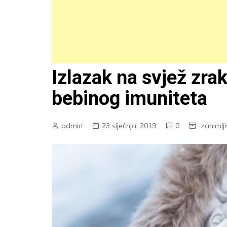
Izlazak na svjež zra
bebinog imuniteta
admin
23 siječnja, 2019
0
zanimlj