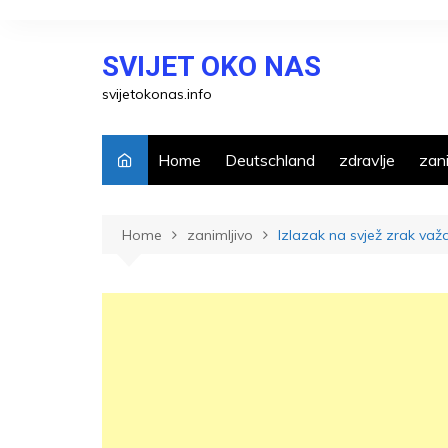
Skip
to
SVIJET OKO NAS
content
svijetokonas.info
Home
Deutschland
zdravlje
zani
Home
zanimljivo
Izlazak na svjež zrak važ