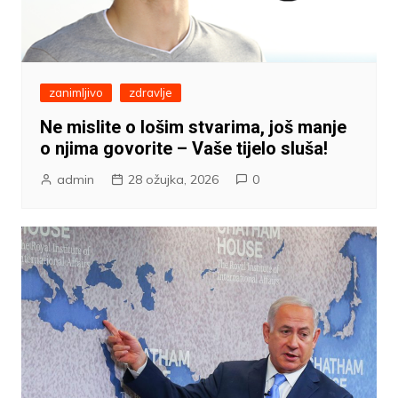
zanimljivo
zdravlje
Ne mislite o lošim stvarima, još manje
o njima govorite – Vaše tijelo sluša!
admin
28 ožujka, 2026
0