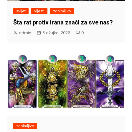
svijet
vijesti
zanimljivo
Šta rat protiv Irana znači za sve nas?
admin
3 ožujka, 2026
0
zanimljivo