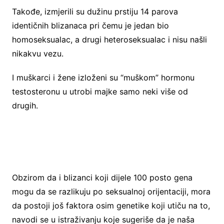
Takođe, izmjerili su dužinu prstiju 14 parova
identičnih blizanaca pri čemu je jedan bio
homoseksualac, a drugi heteroseksualac i nisu našli
nikakvu vezu.
I muškarci i žene izloženi su “muškom” hormonu
testosteronu u utrobi majke samo neki više od
drugih.
Obzirom da i blizanci koji dijele 100 posto gena
mogu da se razlikuju po seksualnoj orijentaciji, mora
da postoji još faktora osim genetike koji utiču na to,
navodi se u istraživanju koje sugeriše da je naša