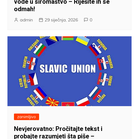
vode u siromaštvo – Riješite ih se
odmah!
admin
29 siječnja, 2026
0
zanimljivo
Nevjerovatno: Pročitajte tekst i
probajte razumjeti šta piše –