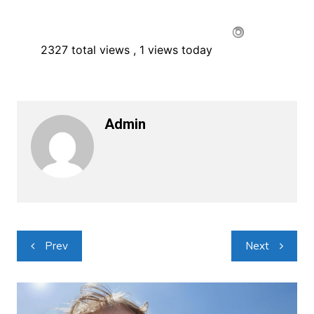
2327 total views
, 1 views today
Admin
Navigacija
Prev
Next
objava