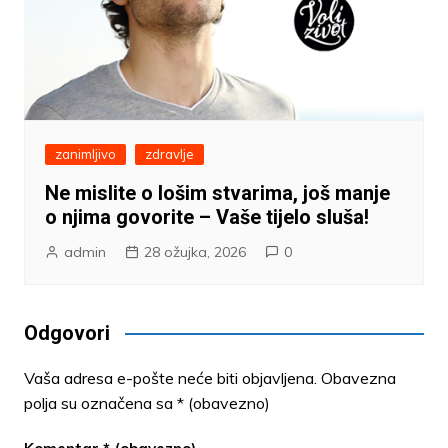
zanimljivo
zdravlje
Ne mislite o lošim stvarima, još manje
o njima govorite – Vaše tijelo sluša!
admin
28 ožujka, 2026
0
Odgovori
Vaša adresa e-pošte neće biti objavljena.
Obavezna
polja su označena sa
* (obavezno)