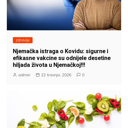
zdravlje
Njemačka istraga o Kovidu: sigurne i
efikasne vakcine su odnijele desetine
hiljada života u Njemačkoj!!!
admin
22 travnja, 2026
0