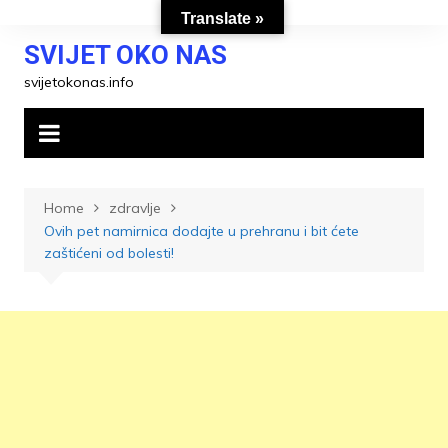
Skip
Translate »
to
SVIJET OKO NAS
content
svijetokonas.info
Home
zdravlje
Ovih pet namirnica dodajte u prehranu i bit ćete
zaštićeni od bolesti!