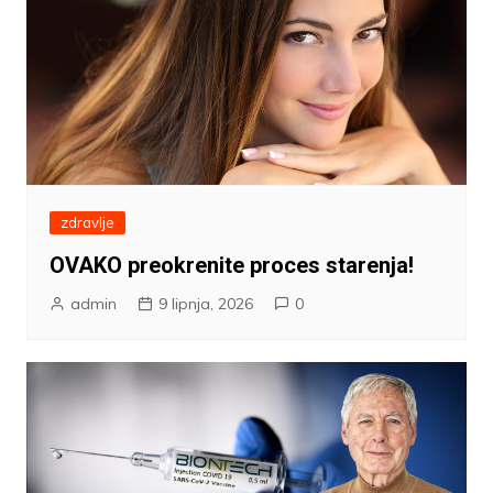
zdravlje
OVAKO preokrenite proces starenja!
admin
9 lipnja, 2026
0